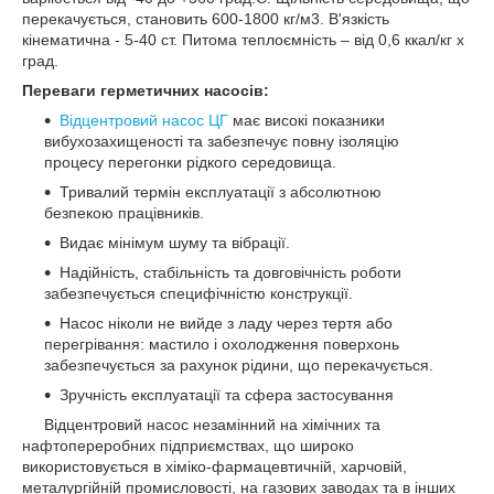
перекачується, становить 600-1800 кг/м3. В'язкість
кінематична - 5-40 ст. Питома теплоємність – від 0,6 ккал/кг x
град.
Переваги герметичних насосів:
Відцентровий насос ЦГ
має високі показники
вибухозахищеності та забезпечує повну ізоляцію
процесу перегонки рідкого середовища.
Тривалий термін експлуатації з абсолютною
безпекою працівників.
Видає мінімум шуму та вібрації.
Надійність, стабільність та довговічність роботи
забезпечується специфічністю конструкції.
Насос ніколи не вийде з ладу через тертя або
перегрівання: мастило і охолодження поверхонь
забезпечується за рахунок рідини, що перекачується.
Зручність експлуатації та сфера застосування
Відцентровий насос незамінний на хімічних та
нафтопереробних підприємствах, що широко
використовується в хіміко-фармацевтичній, харчовій,
металургійній промисловості, на газових заводах та в інших