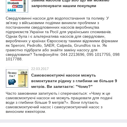
Заміна насосів ЕЦВ або що ми можемо
запропонувати нашим покупцям
Свердловинні насоси для водопостачання та поливу. У
зв'язку з військовими подіями виникли проблеми з
постачанням свердловинних насосів виробництва
підприємств України та Росії для українських споживачів.
Однак була і є альтернатива насосів для свердловин,
вироблених у країнах Євросоюзу такими відомими фірмами
як Speroni, Pedrollo, SAER, Calpeda, Grundfos та ін. Як
грамотно підібрати або знайти заміну насосу для
свердловини? Телефонуйте: 044 2213696, 095 1017755, 098
1017788.
22.03.2017
Самовсмоктуючі насоси можуть
всмоктувати рідину з глибини не більше 9
метрів. Ви запитаєте: "Чому?"
Часто замовники запитують і сперечаються: «Чому ж це
самовсмоктуючі насоси не можуть працювати для подачі
води з глибини більше 9 метрів?». Вони плутають
самовсмоктуючий насос і самоусмоктуючий насос з
виносним ежектором.