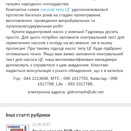
галузях народного господарства.
Компактна схема
насосів типу ЦГ
удосконалювалася
протягом багатьох років на стадіях проектування,
виготовлення, проведення випробувальних та
пусконалагоджувальних робіт.
Купити відцентровий насос у компанії Гідромаш досить
просто. Для цього потрібно заповнити опитувальний лист для
герметичних насосів з огляду на всі вимоги, які в ньому
прописані. При такому підході насос типу ЦГ буде підібрано
оптимально точно. Якщо вам важко заповнити опитувальний
лист для насоса ЦГ, наші висококваліфіковані менеджери
допоможуть з справитися з цим завданням. Клієнтам
надається консультація з усього обладнання, що є в каталозі.
Гор.: 044 2213696, МТС - 095 1017755, Київстар - 098
1017788, Life - 093 1017788,
електронна адреса: gidromash@ukr.net
Інші статті рубрики
22.06.2022