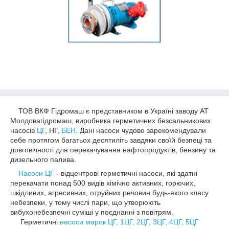
ТОВ ВКФ Гідромаш є представником в Україні заводу АТ
Молдовагідромаш, виробника герметичних безсальникових
насосів
ЦГ
, НГ,
БЕН
. Дані насоси чудово зарекомендували
себе протягом багатьох десятиліть завдяки своїй безпеці та
довговічності для перекачування нафтопродуктів, бензину та
дизельного палива.
Насоси ЦГ
- відцентрові герметичні насоси, які здатні
перекачати понад 500 видів хімічно активних, горючих,
шкідливих, агресивних, отруйних речовин будь-якого класу
небезпеки, у тому числі пари, що утворюють
вибухонебезпечні суміші у поєднанні з повітрям.
Герметичні
насоси марок ЦГ, 1ЦГ, 2ЦГ, 3ЦГ, 4ЦГ, 5ЦГ