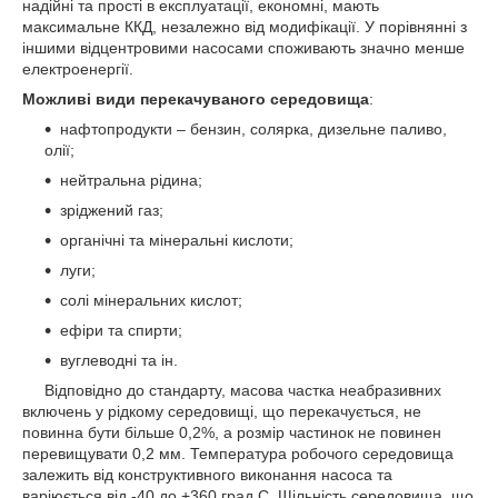
надійні та прості в експлуатації, економні, мають
максимальне ККД, незалежно від модифікації. У порівнянні з
іншими відцентровими насосами споживають значно менше
електроенергії.
Можливі види перекачуваного середовища
:
нафтопродукти – бензин, солярка, дизельне паливо,
олії;
нейтральна рідина;
зріджений газ;
органічні та мінеральні кислоти;
луги;
солі мінеральних кислот;
ефіри та спирти;
вуглеводні та ін.
Відповідно до стандарту, масова частка неабразивних
включень у рідкому середовищі, що перекачується, не
повинна бути більше 0,2%, а розмір частинок не повинен
перевищувати 0,2 мм. Температура робочого середовища
залежить від конструктивного виконання насоса та
варіюється від -40 до +360 град.С. Щільність середовища, що