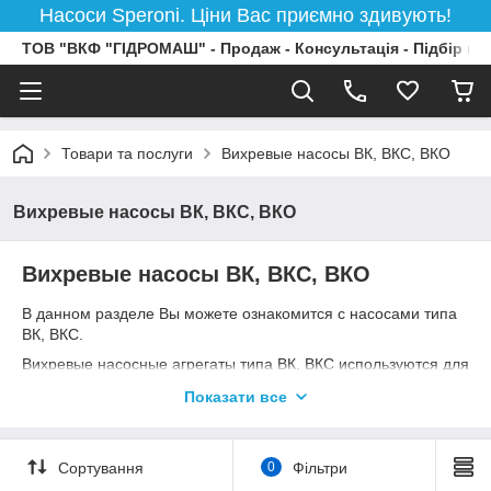
Насоси Speroni. Ціни Вас приємно здивують!
ТОВ "ВКФ "ГІДРОМАШ" - Продаж - Консультація - Підбір на
Товари та послуги
Вихревые насосы ВК, ВКС, ВКО
Вихревые насосы ВК, ВКС, ВКО
Вихревые насосы ВК, ВКС, ВКО
В данном разделе Вы можете ознакомится с насосами типа
ВК, ВКС.
Вихревые насосные агрегаты типа ВК, ВКС используются для
перекачивания воды, а также некоторых токсичных и легко
Показати все
воспломеняющих жидкостей в температурном диапазоне
от-40 до +85.
По своему типу насосы делятся на следующие группы
Сортування
0
Фільтри
ВКС - самовсасывающие насосы с колпаком-расширителем,