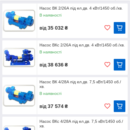
который позволяет предварительно залитому насосу ВКС
откачать воздух из всасывающего трубопровода.
Насос ВК 2/26А під ел.дв. 4 кВт/1450 об./хв.
В наявності
Смотреть больше информации о вихревых консольных
35 032
від
₴
насосах ВК > > >
Дивитися більше інформації про вихрових консольних
Насос ВКс 2/26А під ел.дв. 4 кВт/1450 об./хв.
самоусмоктувальних насосів ВКЗ > > >
В наявності
38 636
від
₴
Дивитися більше інформації про вихрових консольних
насосах з сорочкою обігріву ВКО > > >
Насос ВК 4/28А під ел.дв. 7,5 кВт/1450 об./
Серія вихрових насосів ВК, ВКС, ВКО включає в себе
хв.
наступні моделі (щоб подивитися, натисніть потрібну
В наявності
Вам модель):
37 574
від
₴
ВК 1/16А
ВКР 1/16А
ВКО 1/16
ВК 1/16
ВКС 1/16
ВКО 2/26
Насос ВКс 4/28А під ел.дв. 7,5 кВт/1450 об./
ВК 2/26А
ВКС 2/26А
ВКО 4/28
хв.