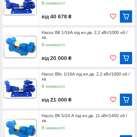
В наявності
ВК 2/26
ВКС 2/26
ВКО 5/24
ВК 4/28А
ВКС 4/28А
ВКО 5/32
40 678
від
₴
ВК 4/28
ВКС 4/28
ВКО 10/45
ВК 5/24А
ВКС 5/24А
Насос ВК 1/16А під ел.дв. 2,2 кВт/1000 об./
ВК 5/24
ВКС 5/24
хв.
ВК 5/32А
ВКС 5/32А
В наявності
ВК 5/32
ВКС 5/32
20 000
від
₴
ВК 10/45
ВКС 10/45
Насос ВКс 1/16А під ел.дв. 2,2 кВт/1000 об./
хв.
График характеристик напор-производительность
В наявності
вихревых насосов ВК, ВКС, ВКО:
21 000
від
₴
Насос ВК 5/24 А під ел.дв. 11 кВт/1450 об./
хв.
В наявності