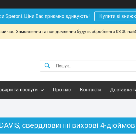
си Speroni. Ціни Вас приємно здивують!
Купити зі зниж
чий час. Замовлення та повідомлення будуть оброблені з 08:00 най
овари та послуги
Про нас
Контакти
Доставка т
 DAVIS, свердловинні вихрові 4-дюймов