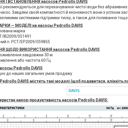
Я І ВСТАНОВЛЕННЯ
насосов Pedrollo
DAVIS
рії рекомендуються для перекачування чистої води без абразивних ч
асос. Завдяки своїй компактності й економності вони з успіхом за
евеликими системами підтримки тиску, а також для поливання тощо
АРКИ — МОДЕЛІ
на насосы Pedrollo
DAVIS
рована марка
СТ/IB2009/051491
ний n. РСТ/ЕР2009/059855
НЯ ЩОДО ВИКОРИСТАННЯ
насосов Pedrollo
DAVIS
роживлення завдовжки 30 м
живлення або частота 60 Гц
асосы Pedrollo
DAVIS
ідно до наших загальних умов продажу
 Pedrollo DAVIS містить такі моделі (щоб подивитися, клікніть 
DAVIS
еристик напор-продуктивність насосів Pedrollo DAVIS: