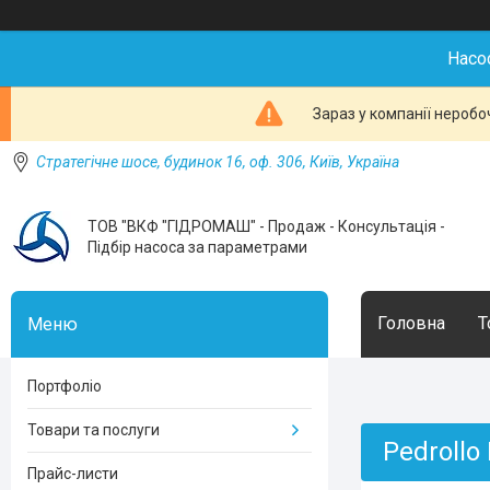
Насо
Зараз у компанії неробо
Стратегічне шосе, будинок 16, оф. 306, Київ, Україна
ТОВ "ВКФ "ГІДРОМАШ" - Продаж - Консультація -
Підбір насоса за параметрами
Головна
Т
Портфоліо
Товари та послуги
Pedrollo
Прайс-листи