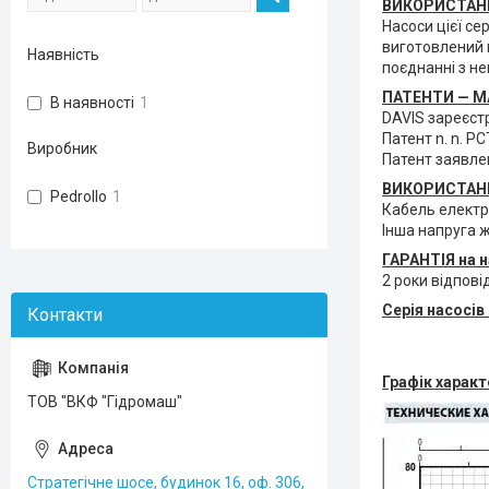
ВИКОРИСТАНН
Насоси цієї се
виготовлений н
Наявність
поєднанні з н
ПАТЕНТИ — М
В наявності
1
DAVIS зареєст
Патент n. n. Р
Виробник
Патент заявле
ВИКОРИСТАН
Pedrollo
1
Кабель елект
Інша напруга 
ГАРАНТІЯ
на н
2 роки відпов
Серія насосів
Графік характ
ТОВ "ВКФ "Гідромаш"
Стратегічне шосе, будинок 16, оф. 306,