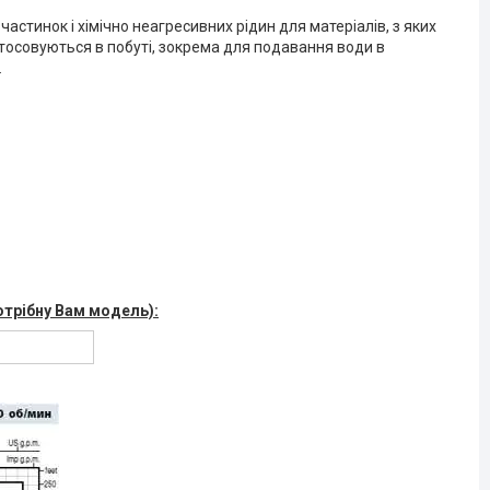
астинок і хімічно неагресивних рідин для матеріалів, з яких
стосовуються в побуті, зокрема для подавання води в
.
потрібну Вам модель):