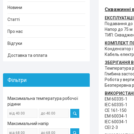
Новини
Скважинні в
ЕКСПЛУАТАЦІ
Статті
Подавання до 5
Напор до 75 м
Про нас
ТИП: Скваджен
КОМПЛЕКТ П
Відгуки
Конденсатор і
Кабель елект
Доставка та оплата
ЗБЕРІГАННЯ 
Температура р
Глибина засто
Фільтри
Робота у верт
Безперервна р
ВИКОРИСТАНН
Максимальна температура робочої
ЕМ 60335-1
рідини
IEC 60335-1
CE 161-150
ЕМ 60034-1
IEC 60034-1
Максимальний напір
CEI 2-3