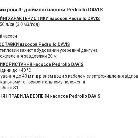
ихрові 4-дюймові насоси Pedrollo DAVIS
ЙНІ ХАРАКТЕРИСТИКИ
насосов Pedrollo
DAVIS
0 л/хв (3.0 м3/год)
і насоси
ОСТАВКИ
насосов Pedrollo
DAVIS
 тепловий захист вбудований усередині двигуна
роживлення завдовжки 20 м
ВИКОРИСТАННЯ
насосов Pedrollo
DAVIS
ідини до +40 °C
сування до 40 м під рівнем води з кабелем електроживлення відпо
икальному та горизонтальному положенні
обота S1
Я І ПРАВИЛА БЕЗПЕКИ
насосов Pedrollo
DAVIS