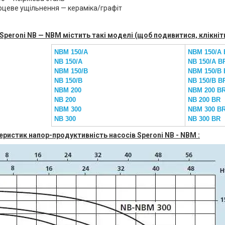
цеве ущільнення — кераміка/графіт
 Speroni NB — NBM містить такі моделі (щоб подивитися, клікніт
NBM 150/A
NBM 150/A
NB 150/A
NB 150/A B
NBM 150/B
NBM 150/B
NB 150/B
NB 150/B B
NBM 200
NBM 200 B
NB 200
NB 200 BR
NBM 300
NBM 300 B
NB 300
NB 300 BR
теристик напор-продуктивність насосів
Speroni NB - NBM
: