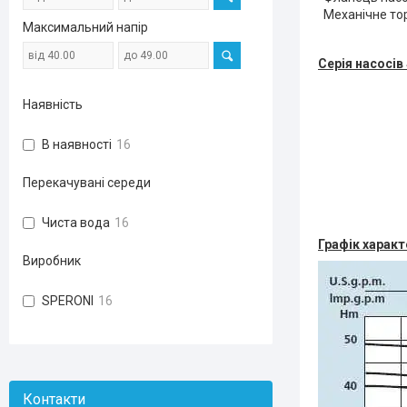
Механічне тор
Максимальний напір
Серія насосів
Наявність
В наявності
16
Перекачувані середи
Чиста вода
16
Графік харак
Виробник
SPERONI
16