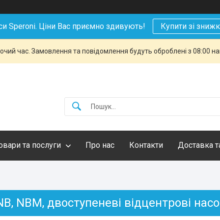
си Speroni. Ціни Вас приємно здивують!
Купити зі зниж
бочий час. Замовлення та повідомлення будуть оброблені з 08:00 н
овари та послуги
Про нас
Контакти
Доставка т
NB, NBM, двоступеневі відцентрові нас