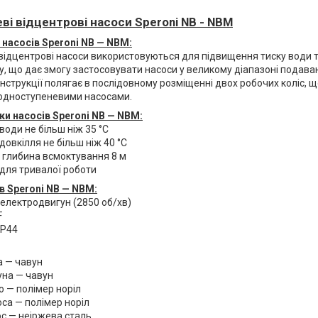
ві відцентрові насоси
Speroni NB - NBМ
насосів Speroni NB — NBM:
відцентрові насоси використовуються для підвищення тиску води т
, що дає змогу застосовувати насоси у великому діапазоні подаван
нструкції полягає в послідовному розміщенні двох робочих коліс, щ
одноступеневими насосами.
и насосів Speroni NB — NBM:
оди не більш ніж 35 °C
овкілля не більш ніж 40 °C
глибина всмоктування 8 м
для тривалої роботи
в Speroni NB — NBM:
електродвигун (2850 об/хв)
F
IP44
 — чавун
на — чавун
 — полімер норіл
а — полімер норіл
с — неіржева сталь