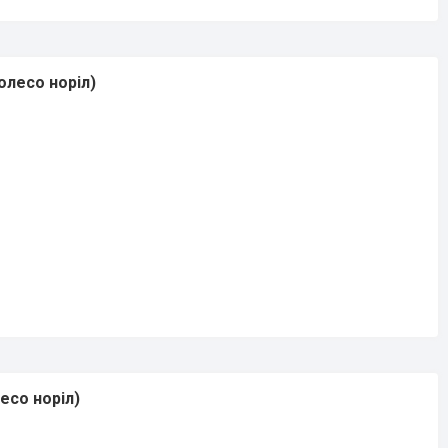
олесо норіл)
есо норіл)