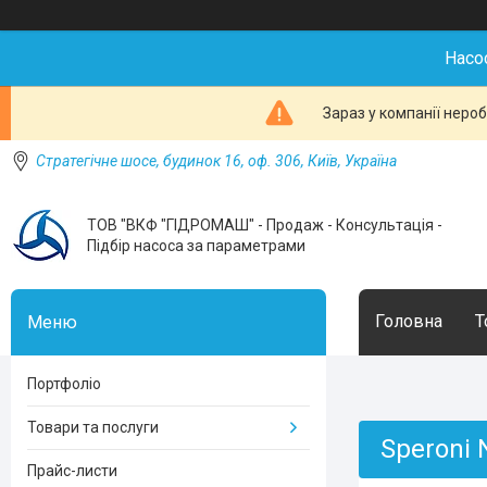
Насо
Зараз у компанії неро
Стратегічне шосе, будинок 16, оф. 306, Київ, Україна
ТОВ "ВКФ "ГІДРОМАШ" - Продаж - Консультація -
Підбір насоса за параметрами
Головна
Т
Портфоліо
Товари та послуги
Speroni 
Прайс-листи