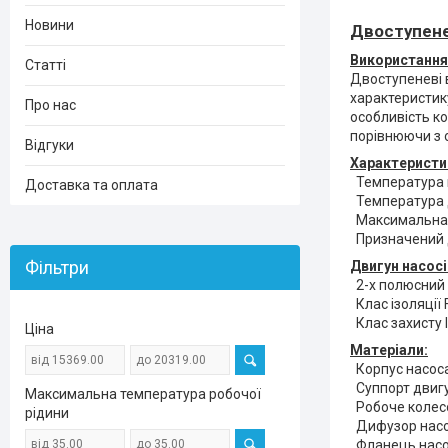
Новини
Двоступене
Використання 
Статті
Двоступеневі 
характеристику
Про нас
особливість ко
порівнюючи з 
Відгуки
Характеристик
Температура в
Доставка та оплата
Температура д
Максимальна 
Призначений 
Фільтри
Двигун насосі
2-х полюсний 
Клас ізоляції 
Клас захисту 
Ціна
Матеріали:
Корпус насоса
Суппорт двигу
Максимальна температура робочої
Робоче колесо
рідини
Дифузор насос
Фланець насо