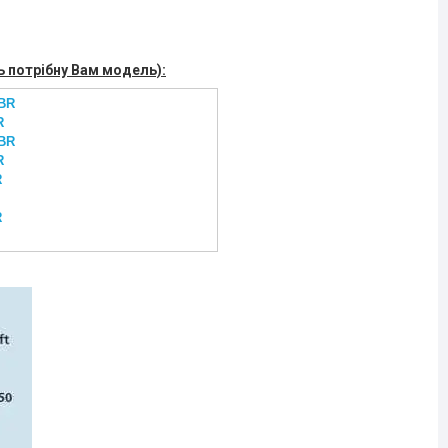
ь потрібну Вам модель):
 BR
R
 BR
R
R
R