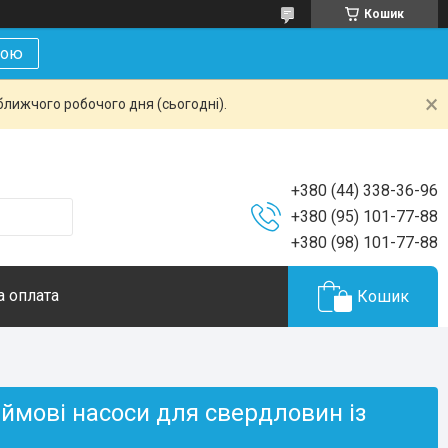
Кошик
кою
ближчого робочого дня (сьогодні).
+380 (44) 338-36-96
+380 (95) 101-77-88
+380 (98) 101-77-88
а оплата
Кошик
юймові насоси для свердловин із