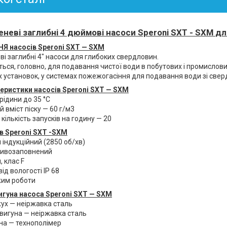
еневі заглибні 4 дюймові насоси
Speroni SXТ - SXM
дл
 насосів Speroni SXT — SXM
і заглибні 4" насоси для глибоких свердловин.
ься, головно, для подавання чистої води в побутових і промислови
х установок, у системах пожежогасіння для подавання води зі свер
еристики насосів Speroni SXT — SXM
ідини до 35 °C
вміст піску — 60 г/м3
ількість запусків на годину — 20
в Speroni SXT -SXM
ндукційний (2850 об/хв)
ливозаповнений
 клас F
ід вологості IP 68
им роботи
игуна насоса Speroni SXT — SXM
ух — неіржавка сталь
игуна — неіржавка сталь
на — технополімер