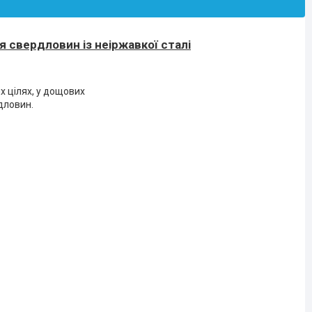
я свердловин із неіржавкої сталі
х цілях, у дощових
дловин.