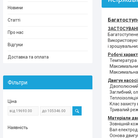
Новини
Багатоступ
Статті
ЗАСТОСУВАННЯ
Про нас
Багатоступенев
Використовуют
Відгуки
і зрошувальни
Робочі характ
Доставка та оплата
Температура р
Максимальний 
Максимальна к
Двигун насосі
Фільтри
Двополюсний і
Заглибний, о
Теплоізоляція,
Ціна
Клас захисту в
Тривалий реж
Матеріали дв
Зовнішній кож
Наявність
Вал електродв
Основа двигу