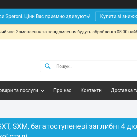
си Speroni. Ціни Вас приємно здивують!
Купити зі зниж
чий час. Замовлення та повідомлення будуть оброблені з 08:00 най
овари та послуги
Про нас
Контакти
Доставка т
SXT, SXM, багатоступеневі заглибні 4 д
ої сталі