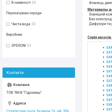
В наявності
53
Фланець двиг
Материалы де
Перекачувані середи
Зовнішній кож
Вал електродв
Дифузори та р
Чиста вода
53
Виробник
Серія насосів
SPERONI
53
SXM
SXT
SXM
SXT
SXM
SXT
SXM
SXT
SX
SXT
ТОВ "ВКФ "Гідромаш"
SXM
SXT
SXM
SXT
Стратегічне шосе, будинок 16, оф. 306,