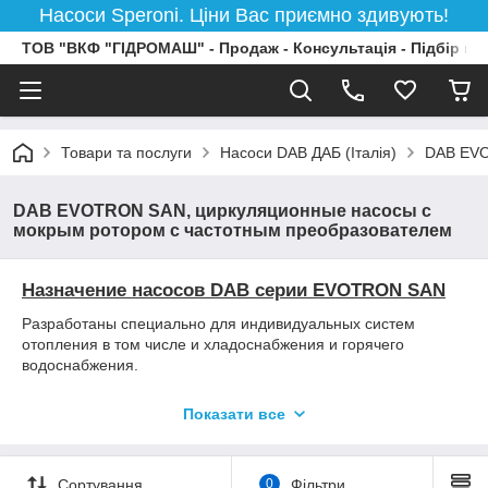
Насоси Speroni. Ціни Вас приємно здивують!
ТОВ "ВКФ "ГІДРОМАШ" - Продаж - Консультація - Підбір на
Товари та послуги
Насоси DAB ДАБ (Італія)
DAB EVO
DAB EVOTRON SAN, циркуляционные насосы с
мокрым ротором с частотным преобразователем
Назначение насосов DAB серии EVOTRON SAN
Разработаны специально для индивидуальных систем
отопления в том числе и хладоснабжения и горячего
водоснабжения.
Рабочий диапазон
Производительность - от 0,4 до 8,2
Показати все
куб.м./час, напор - до 6,5 м. водяного столба
Максимальное рабочее давление
10 бар
Перекачиваемая жидкость
Состав - чистая, без твердых
Сортування
0
Фільтри