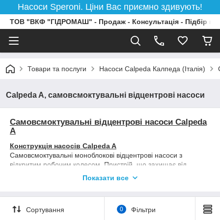
Насоси Speroni. Ціни Вас приємно здивують!
ТОВ "ВКФ "ГІДРОМАШ" - Продаж - Консультація - Підбір на
Товари та послуги
Насоси Calpeda Калпеда (Італія)
Calpeda A, самовсмоктувальні відцентрові насоси
Самовсмоктувальні відцентрові насоси
Calpeda
A
Конструкція насосів Calpeda A
Самовсмоктувальні моноблокові відцентрові насоси з
відкритим робочим колесом. Пристрій, що захищає від
зворотного всмоктування, вбудований у всмоктувальний
Показати все
розтруб, запобігає утворенню ефекту зворотного
всмоктування й забезпечує повторне самовсмоктування під
час кожного ввімкнення.
Сортування
0
Фільтри
Насос здійснює самоусмоктування, навіть якщо він