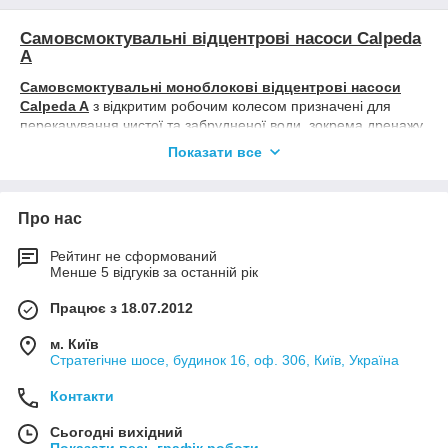
Самовсмоктувальні відцентрові насоси Calpeda
A
Самовсмоктувальні моноблокові відцентрові насоси
Calpeda A
з відкритим робочим колесом призначені для
перекачування чистої та забрудненої води, зокрема дренажу.
Максимальна продуктивність насосів A — 13,2 м3/год, напір
Показати все
— 12,7 м.
Сфера застосування
насосов
Calpeda
A
:
Сільське господарство
Про нас
Промислова здатність
Рейтинг не сформований
Менше 5 відгуків за останній рік
Серія насосів Calpeda A містить такі моделі (щоб
подивитися, клікніть потрібну Вам модель):
Працює з 18.07.2012
A 40-110B/A
B-A 50-125CE
м. Київ
Стратегічне шосе, будинок 16, оф. 306, Київ, Україна
AM 40-110B/A
B-AM 50-125CE
B-A 40-110B/A
A 50-125BE
Контакти
B-AM 40-110B/A
AM 50-125BE
Сьогодні вихідний
A 40-110A/A
B-A 50-125BE