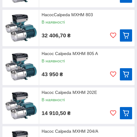
MXHM: монофазний 230 В (±10%), з термозахисним
пристроєм.
Конденсатор вбудований у контактну коробку.
НасосCalpeda MXHM 803
Клас ізоляції F.
В наявності
Клас захисту IP 54.
Конструкція відповідно до стандартів: IEC 60034; IEC 60038;
32 406,70
₴
IEC 60335-1, EN 60335-1, IEC 60335-2-41, EN 60335-2-41.
Спеціальне виготовлення насосів C
alpeda
MXH, MXHL
із захисним пристроєм IP 55.
Насос Calpeda MXHM 805 A
спеціальні механічні ущільнення.
В наявності
для роботи з рідинами або в довкілля з підвищеною
температурою.
43 950
₴
для роботи з іншими напругами — для роботи з частотою 60
Гц.
Серія насосів Calpeda MXH, MXHL містить такі моделі
Насос Calpeda MXHM 202E
(щоб подивитися, клікніть потрібну Вам модель):
В наявності
Calpeda MXH 202 E
Calpeda MXH 48
14 910,50
₴
Calpeda MXH 203 E
Calpeda MXH 48
Calpeda MXH 204/A
Calpeda MXH 48
Насос Calpeda MXHM 204/A
Calpeda MXH 205/A
Calpeda MXHL 2