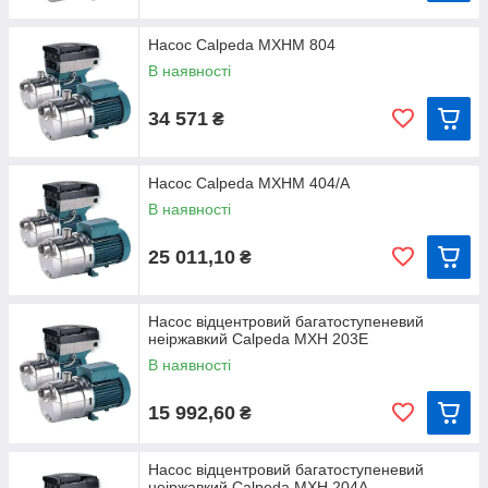
Calpeda MXH 3203/A
Насос Calpeda MXHM 804
Calpeda MXH 3204/A
В наявності
Графік характеристик напор-продуктивність насосів
34 571
₴
Calpeda
MXH, MXHL
:
Насос Calpeda MXHM 404/A
В наявності
25 011,10
₴
Насос відцентровий багатоступеневий
неіржавкий Calpeda MXH 203E
В наявності
15 992,60
₴
Насос відцентровий багатоступеневий
неіржавкий Calpeda MXH 204А