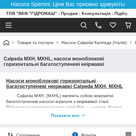
Насоси Speroni. Ціни Вас приємно здивують!
ТОВ "ВКФ "ГІДРОМАШ" - Продаж - Консультація - Підбір на
Товари та послуги
Насоси Calpeda Калпеда (Італія)
Calpeda MXH, MXHL, насоси моноблокові
горизонтальні багатоступеневі неіржавкі
Насоси моноблокові горизонтальні
багатоступеневі неіржавкі Calpeda MXH, MXHL
Calpeda MXH, (MXHL) являють собою компактні
багатоступеневі насосні агрегати з неіржавкої сталі.
Під'єднання всмоктувального патрубків — нарізне. Корпус
насоса, а також з'єднання насоса з двигуном — монолітні.
Показати все
Для простоти встановлення та фіксування агрегату
передбачений опорний кронштейн. Передбачений
максимальний захист від втрати через ущільнення, а також є
Сортування
0
Фільтри
можливість візуально оглянути ущільнення за допомогою