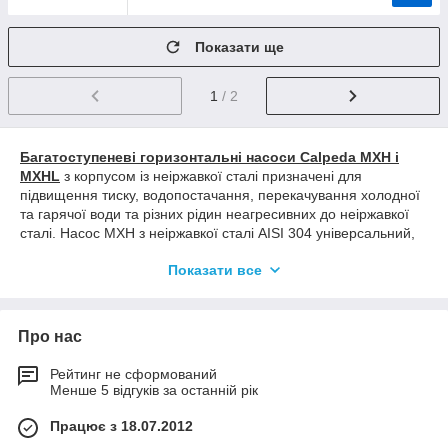
Показати ще
1
/ 2
Багатоступеневі горизонтальні насоси Calpeda MXH і
MXHL
з корпусом із неіржавкої сталі призначені для
підвищення тиску, водопостачання, перекачування холодної
та гарячої води та різних рідин неагресивних до неіржавкої
сталі. Насос MXH з неіржавкої сталі AISI 304 універсальний,
можливе його використання в промисловості та в побуті.
Показати все
Насос MXHL виготовлений зі стійкої до агресивних рідин
неіржавкої сталі AISI 316. Максимальна продуктивність
насосів MXH — 25 м3/год., напор 68,5 м.
Сфера застосування
насосов Calpeda MXH и MXHL
:
Про нас
Сільське господарство
Бридське будівництво
Рейтинг не сформований
Побутове застосування
Менше 5 відгуків за останній рік
Промислова здатність
Басейни та гідромасажні ванни
Працює з 18.07.2012