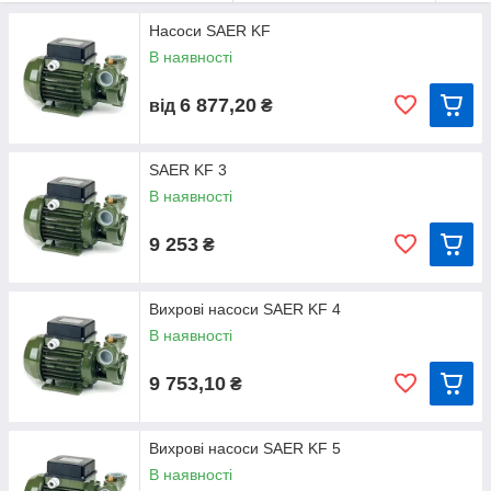
подавання тількичистої рідини в ємності.
Насоси SAER KF
Конструктивні характеристики
В наявності
Корпус насоса та опора двигуна — вироблення з чавуну з
латунною вставкою.
6 877,20
Механічне ущільнення — керамографіт. Ведучий вал —
від
₴
неіржавка сталь.
Електродвигун — закритого типу, зовнішня вентиляція. В
однофазних двигунах з робочим конденсатором
SAER KF 3
передбачається можливість застосування термозахисного
В наявності
пристрою.
Клас ізоляції В (для двигунів розміру 63),
9 253
₴
F (для інших розмірів).
Ступінь захисту IP44.
Вихрові насоси SAER KF 4
Стандартна напруга: 230V-50Hz для однофазних двигунів і
В наявності
230/400-50Hz для трифазних двигунів.
Інші величини напруги та частоти за запитом!
9 753,10
₴
Вихрові насоси SAER KF 5
В наявності