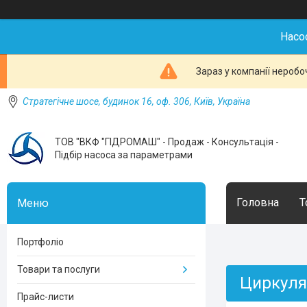
Насо
Зараз у компанії неробо
Стратегічне шосе, будинок 16, оф. 306, Київ, Україна
ТОВ "ВКФ "ГІДРОМАШ" - Продаж - Консультація -
Підбір насоса за параметрами
Головна
Т
Портфоліо
Товари та послуги
Циркуля
Прайс-листи