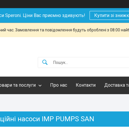
си Speroni. Ціни Вас приємно здивують!
Купити зі зниж
чий час. Замовлення та повідомлення будуть оброблені з 08:00 най
овари та послуги
Про нас
Контакти
Доставка т
ційні насоси IMP PUMPS SAN