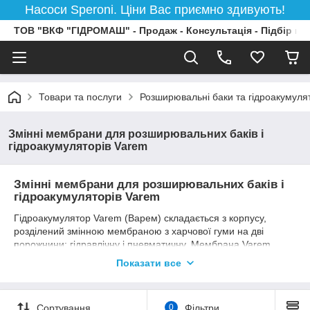
Насоси Speroni. Ціни Вас приємно здивують!
ТОВ "ВКФ "ГІДРОМАШ" - Продаж - Консультація - Підбір на
Товари та послуги
Розширювальні баки та гідроакумул
Змінні мембрани для розширювальних баків і
гідроакумуляторів Varem
Змінні мембрани для розширювальних баків і
гідроакумуляторів Varem
Гідроакумулятор Varem (Варем) складається з корпусу,
розділений змінною мембраною з харчової гуми на дві
порожнини: гідравлічну і пневматичну. Мембрана Varem
(Варем) для гідроакумулятора встановлюється у внутрішній
Показати все
порожнині гідроакумулятора і служить для розділення води і
повітря, закачаного під тиском, який стискається при
розширенні води в системі. Є змінним елементом.
Сортування
0
Фільтри
У гидроаккумуляторах застосовуються мембрани виготовлені