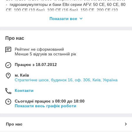
- гидроаккумуляторы и баки Elbi серии AFV: 50 CE, 60 CE, 80
CE, 100 CE (10 бар), 100 CE (16 бар), 150 CE, 200 CE (10
бар), 200 CE (16 бар), 300 CE (10 бар), 300 CE (16 бар), 500
Показати все
CE, серии AFH: 50 CE, 60 CE, 80 CE, 100 CE, 200 CE, 300 CE,
серии AFL: 750-CE, 1000-CE, 750 CE (16 бар), 1000-CE (16
бар), серии ER: 5, 8 CE, 12, 18, 24 CE, серии ERCE: 35, 50,
Про нас
80, 100, 150, 200, 250, 300, 500, серии ERL: 750, 1000 CE,
серии ERP: 320/6, 320/8, 320/10, 320/12;
Рейтинг не сформований
- Гидроаккумуляторы и расширительные баки Imera.
Менше 5 відгуків за останній рік
- Розширювальні баки VAREM серії Extravarem LR овальний,
Працює з 18.07.2012
серії Flatvarem, серії Flatvarem, серії Solarvarem CE,
Solarvarem CE з фланцем з нержавіючої сталі, серії
м. Київ
Solarvarem LR CE, серії Maxivarem LR, серії Extravarem LR.
Стратегічне шосе, будинок 16, оф. 306, Київ, Україна
Контакти
Сьогодні працює з 08:00 до 18:00
Показати весь графік роботи
Про нас