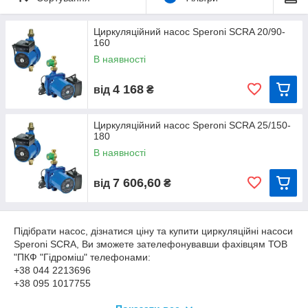
ротора», охолоджується рідиною, що перекачується. Завдяки
тому, що немає повітряного вентилятора насоса, Speroni
SCRA працюють практично безшумно (рівень шуму не більш
Циркуляційний насос Speroni SCRA 20/90-
160
ніж 35 дБ), що дає змогу встановлювати їх безпосередньо в
оселі або квартирі.
В наявності
Переваги роботи насосів Speroni SCRA
4 168
від
₴
- Невеликі габарити та вага насоса;
- Автоматичне вмикання/вимикання насоса за допомогою
датчика;
Циркуляційний насос Speroni SCRA 25/150-
- Вбудоване реле протоку;
180
- Низький рівень шуму;
В наявності
- Невелика електрична потужність;
- Захист від «сухого ходу».
7 606,60
від
₴
Графік характеристик напор-продуктивність насосів
Speroni SCRA
Підібрати насос, дізнатися ціну та купити циркуляційні насоси
Speroni SCRA, Ви зможете зателефонувавши фахівцям ТОВ
"ПКФ "Гідроміш" телефонами:
+38 044 2213696
+38 095 1017755
+38 098 1017788