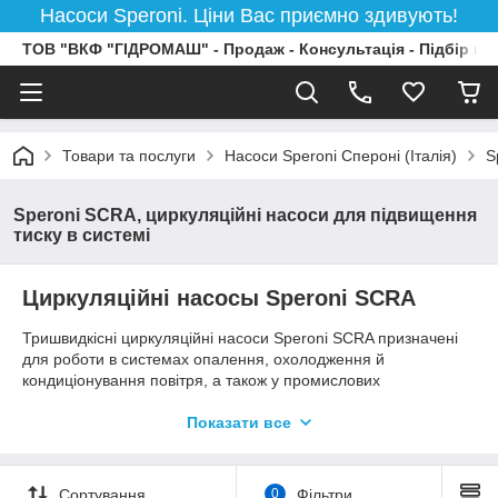
Насоси Speroni. Ціни Вас приємно здивують!
ТОВ "ВКФ "ГІДРОМАШ" - Продаж - Консультація - Підбір на
Товари та послуги
Насоси Speroni Спероні (Італія)
S
Speroni SCRA, циркуляційні насоси для підвищення
тиску в системі
Циркуляційні насосы Speroni SCRA
Тришвидкісні циркуляційні насоси Speroni SCRA призначені
для роботи в системах опалення, охолодження й
кондиціонування повітря, а також у промислових
циркуляційних установках. Насоси цієї серії застосовуються
для підвищення напору в системах холодного та гарячого
Показати все
водопостачання, обладнані датчиком протока для
автоматичного вмикання і вимкнення насоса. Електродвигун
насоса Speroni SCRA, обладнаного конструкцією «мокрого
Сортування
0
Фільтри