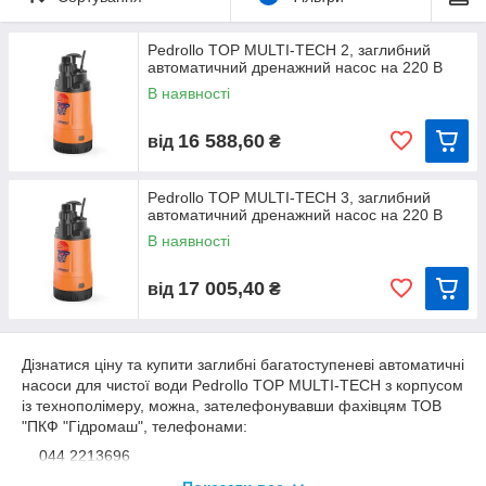
У комплекті:
кабель електроживлення завдовжки 10 м
Pedrollo TOP MULTI-TECH 2, заглибний
автоматичний дренажний насос на 220 В
штуцер із різзю 1,5 дюйма
В наявності
штуцер із кільцевою гайкою діаметром 35 мм для
під'єднання шланга
16 588,60
від
₴
ВИКОРИСТАННЯ І ВСТАНОВЛЕННЯ
насосов Pedrollo TOP
MULTI-TECH
Насоси цієї серії рекомендуються для перекачування чистої
Pedrollo TOP MULTI-TECH 3, заглибний
води та хімічно неагресивних рідин для матеріалів, з яких
автоматичний дренажний насос на 220 В
виготовлений насос.
В наявності
З високим ККД і надійністю ці насоси придатні для побутового
водопостачання з ванн, резервуарів або порівняно глибоких
17 005,40
від
₴
колодязів, для перекачування дощової води з водойм, для
поливання вручну або для живлення іригаційної системи
тощо.
Дізнатися ціну та купити заглибні багатоступеневі автоматичні
Вбудований електронний пристрій запускає й зупиняє насос
насоси для чистої води Pedrollo TOP MULTI-TECH з корпусом
автоматически при відкривання и закривання крана.
із технополімеру, можна, зателефонувавши фахівцям ТОВ
ЗБЕРІГАННЯ ВИКОРИСТАННЯ
насосов Pedrollo TOP
"ПКФ "Гідромаш", телефонами:
MULTI-TECH
044 2213696
Глибина експлуатації до 5 м нижча за рівень води;
098 1017788