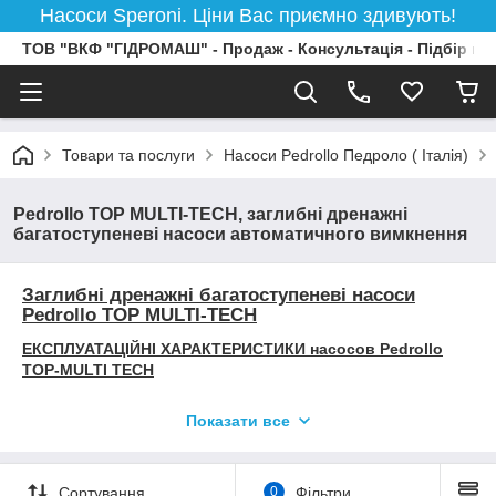
Насоси Speroni. Ціни Вас приємно здивують!
ТОВ "ВКФ "ГІДРОМАШ" - Продаж - Консультація - Підбір на
Товари та послуги
Насоси Pedrollo Педроло ( Італія)
Pedrollo TOP MULTI-TECH, заглибні дренажні
багатоступеневі насоси автоматичного вимкнення
Заглибні дренажні багатоступеневі насоси
Pedrollo TOP MULTI-TECH
ЕКСПЛУАТАЦІЙНІ ХАРАКТЕРИСТИКИ
насосов Pedrollo
TOP
-MULTI TECH
Подавання до 120 л/хв (7.2 м3/год)
Показати все
Напор до 42 м
Тиск спрацьовування — 1,5 атм
ВИКОРИСТАННЯ
насосов Pedrollo TOP
MULTI TECH
Сортування
0
Фільтри