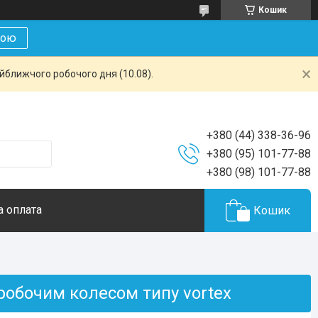
Кошик
кою
айближчого робочого дня (10.08).
+380 (44) 338-36-96
+380 (95) 101-77-88
+380 (98) 101-77-88
а оплата
Кошик
 робочим колесом типу vortex