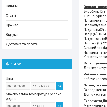
Новини
Основні харак
Виробник: Dre
Статті
Тип: Занурюва
Призначення: 
Про нас
Перекачуване с
Подача (м3/год
Напір (м): 0-14
Відгуки
Потужність (кВ
Напруга (В): 2
Доставка та оплата
Вільний прохід
Напірний патруб
Кількість полю
Фільтри
Застосуванн
Для перекачува
Робоче коле
Ціна
робоче колесо
Охолодженн
Охолодження з
Максимальна температура робочої
Допускається м
рідини
Експлуатацій
Максимальна т