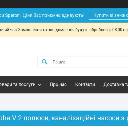
си Speroni. Ціни Вас приємно здивують!
Купити зі зниж
бочий час. Замовлення та повідомлення будуть оброблені з 08:00 н
овари та послуги
Про нас
Контакти
Доставка т
pha V 2 полюси, каналізаційні насоси з