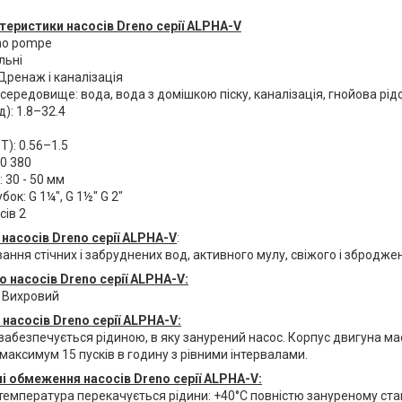
теристики насосів Dreno серії ALPHA-V
no pompe
льні
Дренаж і каналізація
ередовище: вода, вода з домішкою піску, каналізація, гнойова рід
): 1.8–32.4
Т): 0.56–1.5
20 380
: 30 - 50 мм
ок: G 1¼", G 1½" G 2"
сів 2
я
насосів Dreno серії ALPHA-V
:
ння стічних і забруднених вод, активного мулу, свіжого і збродже
со
насосів Dreno серії ALPHA-V
:
 Вихровий
я
насосів Dreno серії ALPHA-V
:
абезпечується рідиною, в яку занурений насос. Корпус двигуна м
аксимум 15 пусків в годину з рівними інтервалами.
ні обмеження
насосів Dreno серії ALPHA-V
:
емпература перекачується рідини: +40°C повністю зануреному стан