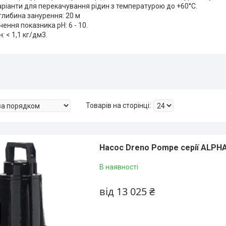
аріанти для перекачування рідин з температурою до +60°C.
либина занурення: 20 м
ення показника pH: 6 - 10.
: < 1,1 кг/дм3.
Насос Dreno Pompe серії АLРНА
В наявності
від 13 025 ₴