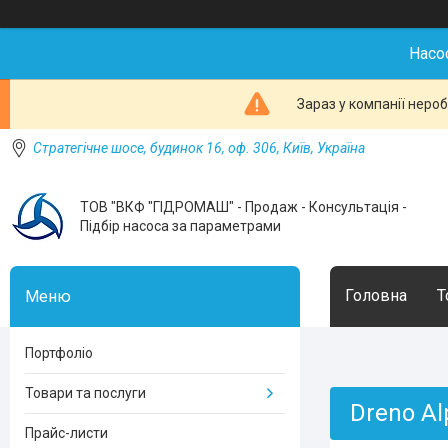
Насо
Зараз у компанії неро
Стратегічне шосе, будинок 16, оф. 306, Київ, Україна
ТОВ "ВКФ "ГІДРОМАШ" - Продаж - Консультація -
Підбір насоса за параметрами
Головна
Т
Портфоліо
Товари та послуги
Dreno Al
Прайс-листи