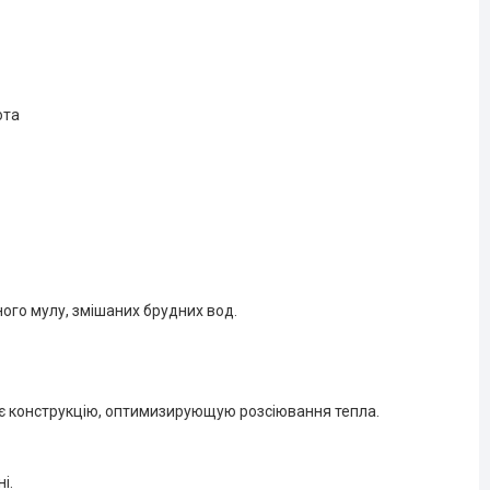
ота
ного мулу, змішаних брудних вод.
ає конструкцію, оптимизирующую розсіювання тепла.
і.