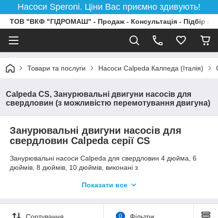
Насоси Speroni. Ціни Вас приємно здивують!
ТОВ "ВКФ "ГІДРОМАШ" - Продаж - Консультація - Підбір на
Товари та послуги
Насоси Calpeda Калпеда (Італія)
Calpeda CS, Занурювальні двигуни насосів для
свердловин (з можливістю перемотування двигуна)
Занурювальні двигуни насосів для
свердловин Calpeda серії CS
Занурювальні насоси Calpeda для свердловин 4 дюйма, 6
дюймів, 8 дюймів, 10 дюймів, виконані з
высококачественнных зносостійких матеріалів. Як наслідок
Показати все
передові технології забезпечили високі надійність і міцність, а
так само високі показники напору і продуктивності. Всі насоси
проходять суворі випробування на різних стадіях
виробництва. Так само істотною перевагою можна вважати
Сортування
0
Фільтри