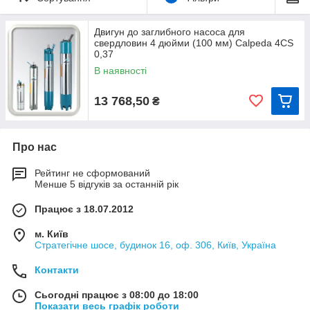
те, що двигуна Calpeda CS свердловинних насосів
володіють можливістю перемотування!
Двигун до заглибного насоса для
Конструкція:
свердловин 4 дюйми (100 мм) Calpeda 4CS
Занурювальні двигуни діаметром 4, 6, 8 і 10 дюймів
0,37
виготовлені з використанням новітніх технологій і
В наявності
високоякісних компонентів, які забезпечують високу
механічну міцність і надійність електричної частини.
13 768,50
₴
Про нас
Рейтинг не сформований
Менше 5 відгуків за останній рік
Працює з 18.07.2012
м. Київ
Стратегічне шосе, будинок 16, оф. 306, Київ, Україна
Контакти
Сьогодні працює з 08:00 до 18:00
Показати весь графік роботи