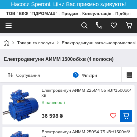
Насоси Speroni. Ціни Вас приємно здивують!
ТОВ "ВКФ "ГІДРОМАШ" - Продаж - Консультація - Підбір на
Товари та послуги
Електродвигуни загальнопромислові
Електродвигуни АИММ 1500об/хв (4 полюси)
Сортування
0
Фільтри
Електродвигун АИММ 225M4 55 кВт/1500об/
хв
В наявності
36 598
₴
Електродвигун АИМM 250S4 75 кВт/1500об/
хв