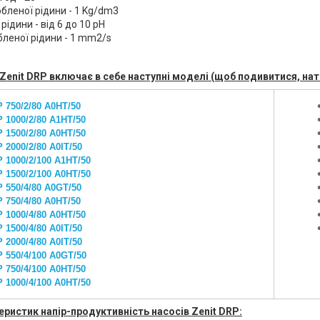
бленої рідини - 1 Kg/dm3
рідини - від 6 до 10 pH
бленої рідини - 1 mm2/s
 Zenit DRP включає в себе наступні моделі (щоб подивитися, на
 750/2/80 A0HT/50
 1000/2/80 A1HT/50
 1500/2/80 A0HT/50
 2000/2/80 A0IT/50
 1000/2/100 A1HT/50
 1500/2/100 A0HT/50
 550/4/80 A0GT/50
 750/4/80 A0HT/50
 1000/4/80 A0HT/50
 1500/4/80 A0IT/50
 2000/4/80 A0IT/50
 550/4/100 A0GT/50
 750/4/100 A0HT/50
 1000/4/100 A0HT/50
еристик напір-продуктивність насосів Zenit DRP: