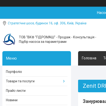
Насо
Стратегічне шосе, будинок 16, оф. 306, Київ, Україна
ТОВ "ВКФ "ГІДРОМАШ" - Продаж - Консультація -
Підбір насоса за параметрами
Головна
Т
Портфоліо
Товари та послуги
Zenit DR
Прайс-листи
Новини
Занурювал