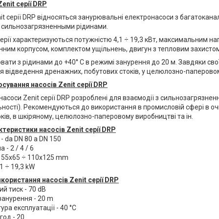
Zenit серії DRP
it
серії DRP відносяться занурювальні електронасоси з багатокана
з сильнозагрязненными рідинами.
ерії характеризуються потужністю 4,1 ÷ 19,3 кВт, максимальним нап
нним корпусом, комплектом ущільнень, двигун з тепловим захистом,
ати з рідинами до +40° С в режимі занурення до 20 м. Завдяки сво
я відведення дренажних, побутових стоків, у целюлозно-паперовому
осування
насосів Zenit серії DRP
 насоси
Zenit
серії DRP розроблені для взаємодії з сильнозагрязнен
ьності). Рекомендуються до використання в промисловій сфері в оч
ків, в шкіряному, целюлозно-паперовому виробництві та ін.
ктеристики насосів Zenit серії DRP
 - da DN 80 a DN 150
- 2 / 4 / 6
x 55x65 ÷ 110x125 mm
1 ÷ 19,3 kW
икористання
насосів Zenit серії DRP
й тиск - 70 dB
занурення - 20 m
ра експлуатації - 40 °C
год - 20