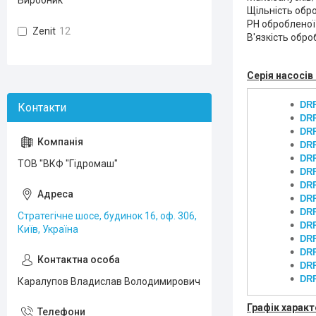
Виробник
Щільність обро
PH обробленої 
Zenit
12
В'язкість обро
Серія насосів
DRP
DRP
DRP
DRP
DRP
ТОВ "ВКФ "Гідромаш"
DRP
DRP
DRP
DRP
Стратегічне шосе, будинок 16, оф. 306,
DRP
Київ, Україна
DRP
DRP
DRP
DRP
Каралупов Владислав Володимирович
Графік характ