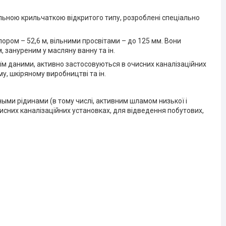
льною крильчаткою відкритого типу, розроблені спеціально
ором – 52,6 м, вільними просвітами – до 125 мм. Вони
 зануреним у масляну ванну та ін.
їм даними, активно застосовуються в очисних каналізаційних
, шкіряному виробництві та ін.
ными рідинами (в тому числі, активним шламом низької і
исних каналізаційних установках, для відведення побутових,