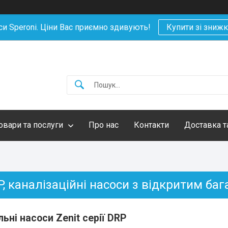
си Speroni. Ціни Вас приємно здивують!
Купити зі зниж
овари та послуги
Про нас
Контакти
Доставка т
P, каналізаційні насоси з відкритим 
ьні насоси Zenit серії DRP