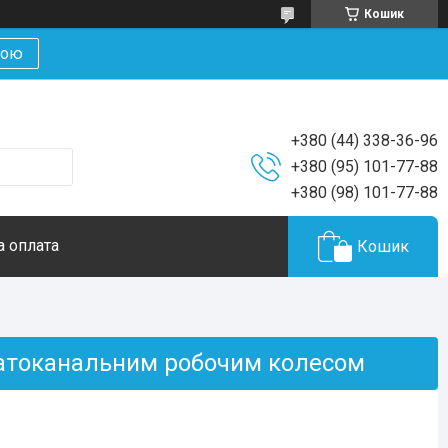
Кошик
кою
+380 (44) 338-36-96
+380 (95) 101-77-88
+380 (98) 101-77-88
а оплата
Кошик
багатоканальним робочим колесом