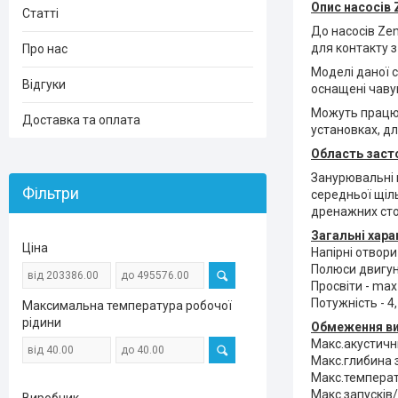
Опис
насосів 
Статті
До насосів Zen
для контакту 
Про нас
Моделі даної с
Відгуки
оснащені чаву
Можуть працюв
Доставка та оплата
установках, дл
Область заст
Занурювальні
Фільтри
середньої щіл
дренажних сто
Загальні хара
Ціна
Напірні отвори
Полюси двигуна 
Просвіти - ma
Потужність - 4,
Максимальна температура робочої
рідини
Обмеження в
Макс.акустични
Макс.глибина 
Макс.температу
Макс.запусків/