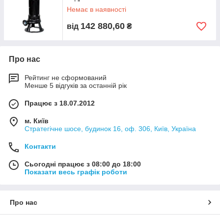
сфері для відведення каналізаційних стоків та ін. Можлива
Немає в наявності
поставка під вибухозахищеної версії ATEX для
полупогружной або сухої установки.
142 880,60
від
₴
Загальні характеристики
насосів
Zenit
серії GRN
Напірні отвори - GAS 1" 1/2 - 2"
Полюси двигуна - 2 / 4
Про нас
Потужність - 1,8 ÷ 4,1 kW
Рейтинг не сформований
Обмеження використання
насосів
Zenit
серії GRN
Менше 5 відгуків за останній рік
Макс.акустичний тиск - 70 dB
Макс.глибина занурення - 20 m
Працює з 18.07.2012
Макс.температура експлуатації - 40 °C
Макс.запусків/год -10
м. Київ
PH обробленої рідини - від 6 до 10 pH
Стратегічне шосе, будинок 16, оф. 306, Київ, Україна
Контакти
Сьогодні працює з 08:00 до 18:00
Показати весь графік роботи
Про нас