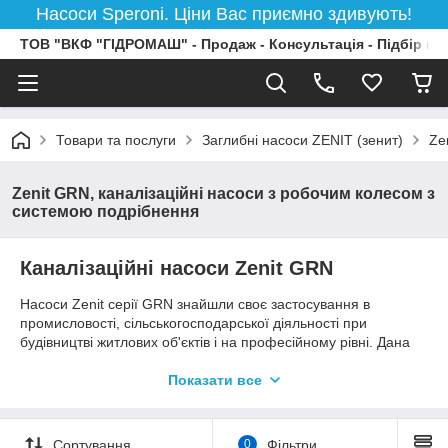
Насоси Speroni. Ціни Вас приємно здивують!
ТОВ "ВКФ "ГІДРОМАШ" - Продаж - Консультація - Підбір на
Товари та послуги
Заглибні насоси ZENIT (зенит)
Ze
Zenit GRN, каналізаційні насоси з робочим колесом з
системою подрібнення
Каналізаційні насоси Zenit GRN
Насоси
Zenit
серії GRN знайшли своє застосування в
промисловості, сільськогосподарської діяльності при
будівництві житлових об'єктів і на професійному рівні. Дана
серія насосів придатна для перекачування робочого
середовища, в якому містяться тверді, волокнисті тіла
Показати все
органічного або синтетичного походження.
Опис насосів
Zenit
серії GRN
Сортування
0
Фільтри
ДО насосів Zenit серії GRN відносяться насоси для