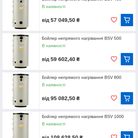
• Демонтований магнієвий анод для захисту від корозії
В наявності
• Можливість установки Тена
• Ефективна термоізоляція
57 049,50
від
₴
БОЙЛЕРИ НЕПРЯМОГО НАГРІВУ Elbi
BSV 150, BSV 200, BSV 300, BSV 400, BSV
500, ПОДАЛЬШЕ 800, BSV 1000, BSV
Бойлер непрямого нагрівання BSV 500
800+FL, BSV 1000+FL
В наявності
59 602,40
від
₴
Бойлер непрямого нагрівання BSV 800
В наявності
95 082,50
від
₴
Бойлер непрямого нагрівання BSV 1000
В наявності
108 628,50
від
₴