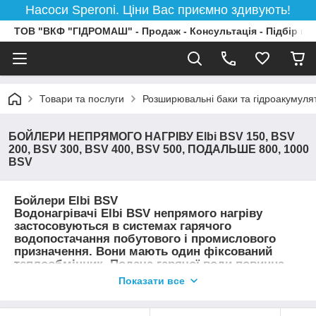
Насоси Speroni. Ціни Вас приємно здивують!
ТОВ "ВКФ "ГІДРОМАШ" - Продаж - Консультація - Підбір на
Товари та послуги
Розширювальні баки та гідроакумул
БОЙЛЕРИ НЕПРЯМОГО НАГРІВУ Elbi BSV 150, BSV
200, BSV 300, BSV 400, BSV 500, ПОДАЛЬШЕ 800, 1000
BSV
Бойлери Elbi BSV
Водонагрівачі Elbi BSV непрямого нагріву
застосовуються в системах гарячого
водопостачання побутового і промислового
призначення. Вони мають один фіксований
теплообмінник. Подача гарячої води повинна
бути в межах тиску і температури, зазначених в
Показати все
технічних характеристиках. Теплоізоляція
бойлера - поліуретанова. Зовнішнє покриття
виконано з сірого полістиролу або з сітчастого