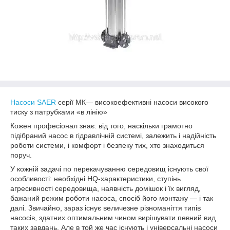
Насоси SAER
серії МК— високоефективні насоси високого
тиску з патрубками «в лінію»
Кожен професіонал знає: від того, наскільки грамотно
підібраний насос в гідравлічній системі, залежить і надійність
роботи системи, і комфорт і безпеку тих, хто знаходиться
поруч.
У кожній задачі по перекачуванню середовищ існують свої
особливості: необхідні HQ-характеристики, ступінь
агресивності середовища, наявність домішок і їх вигляд,
бажаний режим роботи насоса, спосіб його монтажу — і так
далі. Звичайно, зараз існує величезне різноманіття типів
насосів, здатних оптимальним чином вирішувати певний вид
таких завдань. Але в той же час існують і універсальні насоси