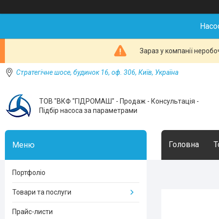
Насо
Зараз у компанії неробо
Стратегічне шосе, будинок 16, оф. 306, Київ, Україна
ТОВ "ВКФ "ГІДРОМАШ" - Продаж - Консультація -
Підбір насоса за параметрами
Головна
Т
Портфоліо
Товари та послуги
Прайс-листи