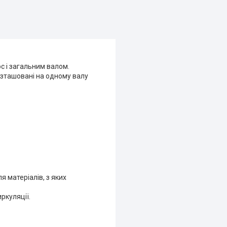
с і загальним валом.
озташовані на одному валу
я матеріалів, з яких
ркуляції.