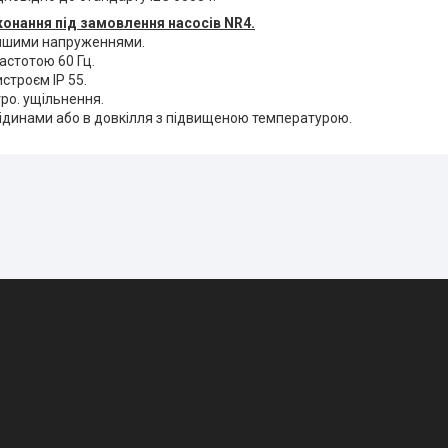
конання під замовлення насосів NR4.
іншими напруженнями.
астотою 60 Гц.
истроєм IP 55.
ро. ущільнення.
рідинами або в довкілля з підвищеною температурою.