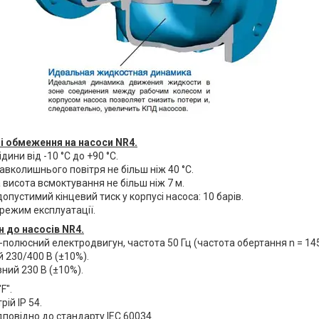
і обмеження на насоси NR4.
ини від -10 °C до +90 °C.
вколишнього повітря не більш ніж 40 °C.
висота всмоктування не більш ніж 7 м.
пустимий кінцевий тиск у корпусі насоса: 10 барів.
режим експлуатації.
 до насосів NR4.
полюсний електродвигун, частота 50 Гц (частота обертання n = 145
 230/400 В (±10%).
ний 230 В (±10%).
F".
ій IP 54.
дповідно до стандарту IEC 60034.