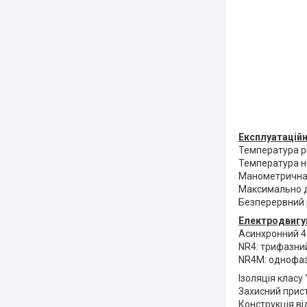
Експлуатаційн
Температура рід
Температура на
Манометрична 
Максимально до
Безперервний 
Електродвигун
Асинхронний 4-
NR4: трифазний
NR4M: однофаз
Ізоляція класу "
Захисний пристр
Конструкція ві