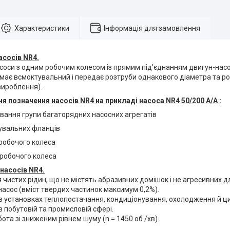
Характеристики
Інформація для замовлення
асосів NR4.
соси з одним робочим колесом із прямим під'єднанням двигун-насо
 має всмоктувальний і передає розтруби однакового діаметра та р
вироблення).
 позначення насосів NR4 на прикладі насоса NR4 50/200 А/А :
вання групи багаторядних насосних агрегатів
нувальних фланців
 робочого колеса
 робочого колеса
насосів NR4.
чистих рідин, що не містять абразивних домішок і не агресивних дл
асос (вміст твердих частинок максимум 0,2%).
в установках теплопостачання, кондиціонування, охолодження й ци
 побутовій та промисловій сфері.
бота зі зниженим рівнем шуму (n = 1450 об./хв).