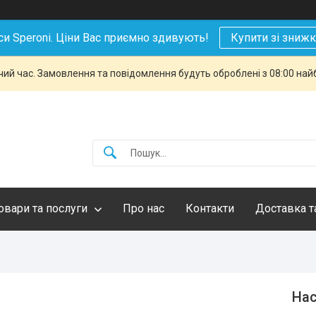
си Speroni. Ціни Вас приємно здивують!
Купити зі зниж
чий час. Замовлення та повідомлення будуть оброблені з 08:00 най
овари та послуги
Про нас
Контакти
Доставка т
Нас