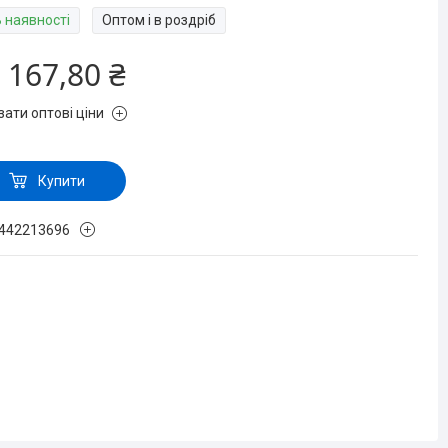
В наявності
Оптом і в роздріб
 167,80 ₴
зати оптові ціни
Купити
442213696