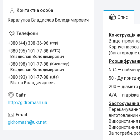
Опис
Каралупов Владислав Володимирович
Конструкція н
Відцентрові на
+380 (44) 338-36-96
гор
Корпус насоса
+380 (95) 101-77-88
МТС
(багаторядне 
Владислав Володимирович
Розшифрування
+380 (98) 101-77-88
Киевстар
Владислав Володимирович
NR4 — наймену
+380 (93) 101-77-88
Life
50 - Ду приєд
Віктор Володимирович
200 — діаметр
А/А — підрізка
http://gidromash.ua
Застосування 
Перекачування 
виготовлений н
Використання 
gidromash@ukr.net
Використання в
За потреби, ро