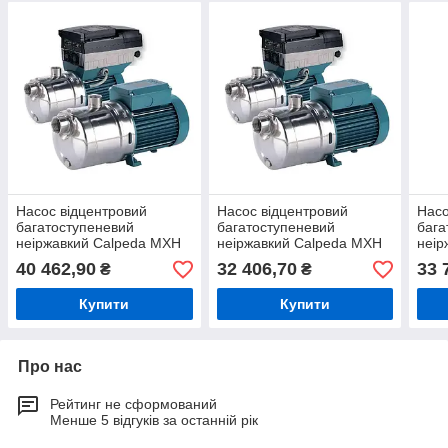
Насос відцентровий
Насос відцентровий
Насо
багатоступеневий
багатоступеневий
бага
неіржавкий Calpeda MXH
неіржавкий Calpeda MXH
неір
805/А
803
1603
40 462,90
32 406,70
33 
₴
₴
Купити
Купити
Про нас
Рейтинг не сформований
Менше 5 відгуків за останній рік