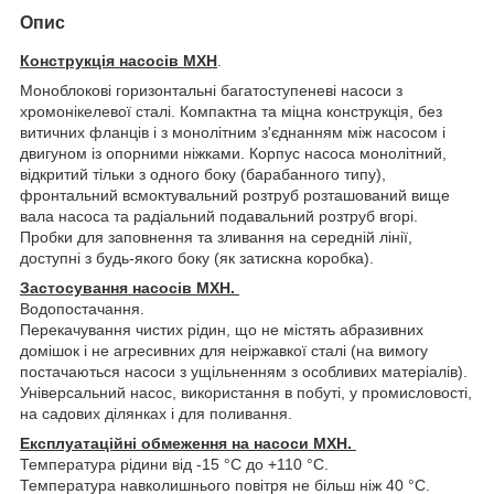
Опис
Конструкція насосів MXH
.
Моноблокові горизонтальні багатоступеневі насоси з
хромонікелевої сталі. Компактна та міцна конструкція, без
витичних фланців і з монолітним з'єднанням між насосом і
двигуном із опорними ніжками. Корпус насоса монолітний,
відкритий тільки з одного боку (барабанного типу),
фронтальний всмоктувальний розтруб розташований вище
вала насоса та радіальний подавальний розтруб вгорі.
Пробки для заповнення та зливання на середній лінії,
доступні з будь-якого боку (як затискна коробка).
Застосування насосів MXH.
Водопостачання.
Перекачування чистих рідин, що не містять абразивних
домішок і не агресивних для неіржавкої сталі (на вимогу
постачаються насоси з ущільненням з особливих матеріалів).
Універсальний насос, використання в побуті, у промисловості,
на садових ділянках і для поливання.
Експлуатаційні обмеження на насоси MXH.
Температура рідини від -15 °C до +110 °C.
Температура навколишнього повітря не більш ніж 40 °C.