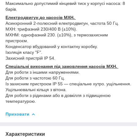
Максимально допустимий кінцевий тиск у корпусі насоса: 8
барів.
Електродвигун до насосів MXH.
Асинхронний 2-полюсний електродвигун, частота 50 Гц.
MXH: трифазний 230/400 В (±10%).
MXHM: однофазний 230. (±10%), з термозахисним
пристроєм.
Конденсатор вбудований у контактну коробку.
Ізоляція класу "F".
Захисний пристрій IP 54.
Спеціальні виконання під замовлення насосів MXH.
Для роботи з іншими напруженнями.
Для роботи з частотою 60 Гц.
Із захисним пристроєм IP 55 — спеціальне хутро. ущільнення.
Ущільнювальні кільця з вітона.
Для роботи з рідинами або в довкілля з підвищеною
температурою.
Приховати
Характеристики