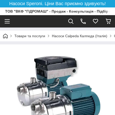
Насоси Speroni. Ціни Вас приємно здивують!
ТОВ "ВКФ "ГІДРОМАШ" - Продаж - Консультація - Підбір на
Товари та послуги
Насоси Calpeda Калпеда (Італія)