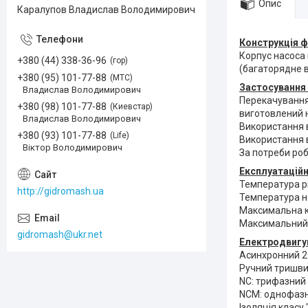
Опис
Каралупов Владислав Володимирович
Конструкція ф
Корпус насоса
+380 (44) 338-36-96
гор
(багаторядне 
+380 (95) 101-77-88
МТС
Застосування 
Владислав Володимирович
Перекачування 
+380 (98) 101-77-88
Киевстар
виготовлений н
Владислав Володимирович
Використання 
+380 (93) 101-77-88
Life
Використання в
Віктор Володимирович
За потреби роб
Експлуатаційн
Температура рід
http://gidromash.ua
Температура на
Максимальна кі
Максимальний т
gidromash@ukr.net
Електродвигун
Асинхронний 2-
Ручний тришви
NC: трифазний 
NCM: однофазн
Ізоляція класу 