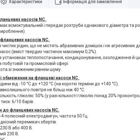
Характеристики
Інформація для замовлення
ланцевих насосів NC.
 має всмоктувальний і передає розтруби однакового діаметра та р
вироблення).
фланцевих насосів NC.
чистих рідин, що не містять абразивних домішок і не агресивних дл
асос (вміст твердих частинок максимум 0,2%).
в установках теплопостачання, кондиціонування, охолодження й ци
 побутовій та промисловій сфері.
ота зі зниженим рівнем шуму.
і обмеження на фланцеві насоси NC.
ини від -10 °C до +120 °C (на короткі терміни до +140 °C).
вколишнього повітря не більш ніж 40 °C.
лькість гліколю: 50% (у разі кількості гліколю понад 20% проконтро
иск: 6/10 барів.
 до фланцевих насосів NC.
4 полюсний електродвигун, частота 50 Гц.
дкісний перемикач обертів.
230 В або 400 В.
ий 230 В.
"H".