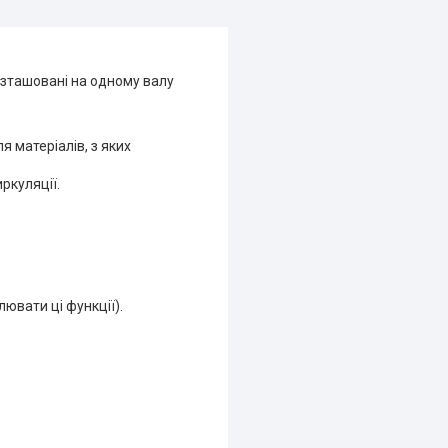
озташовані на одному валу
я матеріалів, з яких
ркуляції.
лювати ці функції).