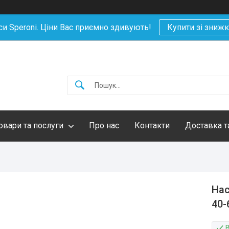
си Speroni. Ціни Вас приємно здивують!
Купити зі зниж
овари та послуги
Про нас
Контакти
Доставка т
Нас
40-