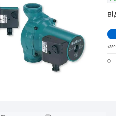
ві
+380