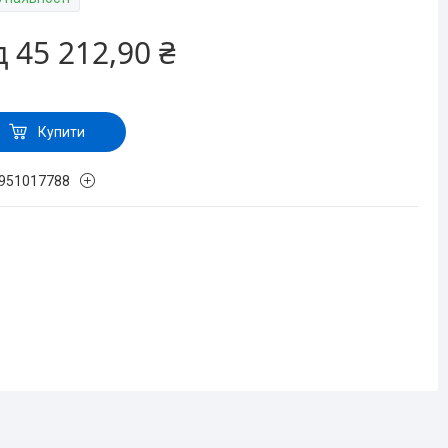
д
45 212,90 ₴
Купити
951017788