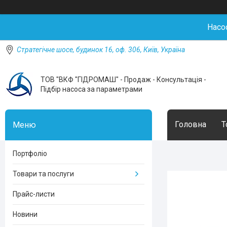
Насо
Стратегічне шосе, будинок 16, оф. 306, Київ, Україна
ТОВ "ВКФ "ГІДРОМАШ" - Продаж - Консультація -
Підбір насоса за параметрами
Головна
Т
Портфоліо
Товари та послуги
Прайс-листи
Новини