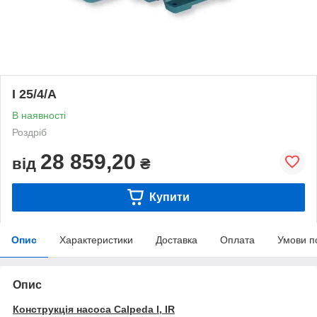
I 25/4/A
В наявності
Роздріб
28 859,20
від
₴
Купити
Опис
Характеристики
Доставка
Оплата
Умови п
Опис
Конструкція насоса Calpeda I, IR