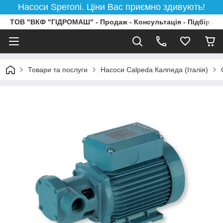
Насоси Speroni. Ціни Вас приємно здивують!
ТОВ "ВКФ "ГІДРОМАШ" - Продаж - Консультація - Підбір на
Товари та послуги
Насоси Calpeda Калпеда (Італія)