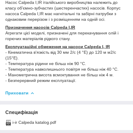
Насос Calpeda I,IR італійського виробництва належить до
класу об'ємно-зубчастих (шестеренчастих) насосів. Корпус
насоса Calpeda I,IR має нагнітальні та забірні патрубки з
однаковим перерізом і з розміщенням на одній осі.
Призначення насосів Calpeda I,IR
Агрегати цієї моделі, призначені для перекачування олій і
горючих матеріалів рідкого стану.
Експлуатаційні обмеження на насоси Calpeda I, IR
- Кінематична в'язкість від 30 мм 2/с (4 °Е) до 120 м м2/с
(15°Е).
- Температура рідини не більш ніж 90 °C.
- Температура навколишнього повітря не більш ніж 40 °C.
- Манометрична висота всмоктування не більш ніж 4 м.
- Безперервний режим експлуатації.
Приховати
Специфікація
i-ir Calpeda katalog.pdf