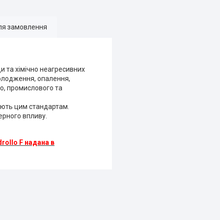
ля замовлення
и та хімічно неагресивних
холодження, опалення,
го, промислового та
дають цим стандартам.
ерного впливу.
rollo F надана в