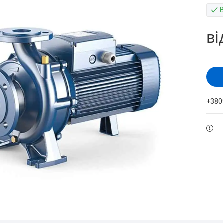
ві
+380