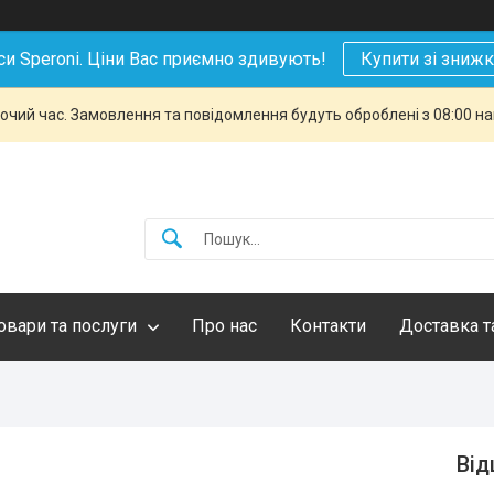
си Speroni. Ціни Вас приємно здивують!
Купити зі зниж
бочий час. Замовлення та повідомлення будуть оброблені з 08:00 н
овари та послуги
Про нас
Контакти
Доставка т
Від