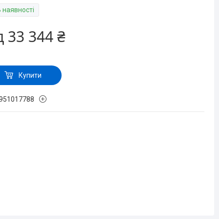
В наявності
д
33 344 ₴
Купити
951017788