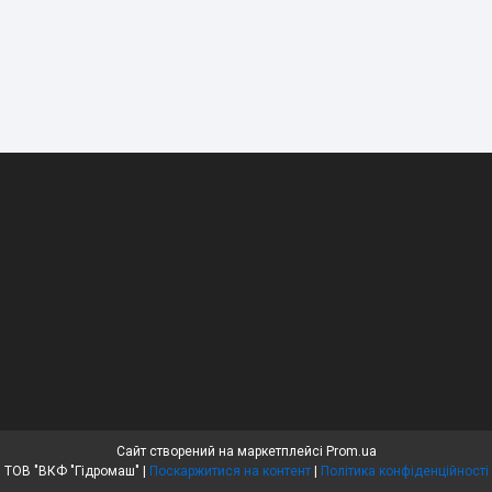
Сайт створений на маркетплейсі
Prom.ua
ТОВ "ВКФ "Гідромаш" |
Поскаржитися на контент
|
Політика конфіденційності