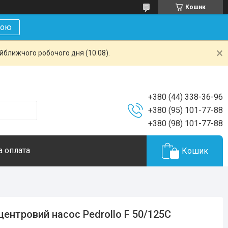
Кошик
кою
айближчого робочого дня (10.08).
+380 (44) 338-36-96
+380 (95) 101-77-88
+380 (98) 101-77-88
а оплата
Кошик
центровий насос Pedrollo F 50/125С