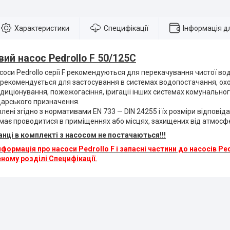
Характеристики
Специфікації
Інформація д
ий насос Pedrollo F 50/125С
соси Pedrollo серії F рекомендуються для перекачування чистої вод
я рекомендується для застосування в системах водопостачання, о
ндиціонування, пожежогасіння, іригації інших системах комунально
дарського призначення.
лені згідно з нормативами EN 733 — DIN 24255 і їх розміри відпові
має проводитися в приміщеннях або місцях, захищених від атмосф
анці в комплекті з насосом не постачаються!!!
формація про насоси Pedrollo F і запасні частини до насосів Ped
ому розділі Специфікації.