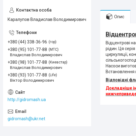
Опис
Каралупов Владислав Володимирович
Відцентров
+380 (44) 338-36-96
гор
Відцентрові на
рідин. Ця сері
+380 (95) 101-77-88
МТС
циркуляції, ко
Владислав Володимирович
сільськогоспо
+380 (98) 101-77-88
Киевстар
Насоси виготов
Владислав Володимирович
Встановлення 
+380 (93) 101-77-88
Life
Відповідні фл
Віктор Володимирович
Докладніше ін
нижчеприведен
http://gidromash.ua
gidromash@ukr.net