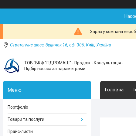
Насо
Зараз у компанії неро
Стратегічне шосе, будинок 16, оф. 306, Київ, Україна
ТОВ "ВКФ "ГІДРОМАШ" - Продаж - Консультація -
Підбір насоса за параметрами
Головна
Т
Портфоліо
Товари та послуги
Прайс-листи