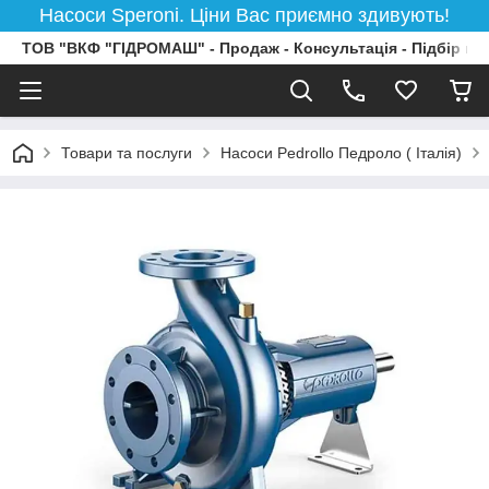
Насоси Speroni. Ціни Вас приємно здивують!
ТОВ "ВКФ "ГІДРОМАШ" - Продаж - Консультація - Підбір на
Товари та послуги
Насоси Pedrollo Педроло ( Італія)