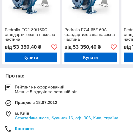
Pedrollo FG2-80/160C
Pedrollo FG4-65/160A
Pedr
стандартизована насосна
стандартизована насосна
стан
частина
частина
част
53 350,40
53 350,40
від
₴
від
₴
від
Купити
Купити
Про нас
Рейтинг не сформований
Менше 5 відгуків за останній рік
Працює з 18.07.2012
м. Київ
Стратегічне шосе, будинок 16, оф. 306, Київ, Україна
Контакти