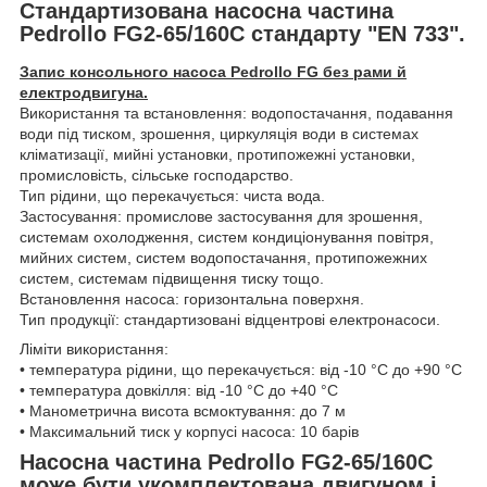
Стандартизована насосна частина
Pedrollo FG2-65/160C стандарту "EN 733".
Запис консольного насоса Pedrollo FG без рами й
електродвигуна.
Використання та встановлення: водопостачання, подавання
води під тиском, зрошення, циркуляція води в системах
кліматизації, мийні установки, протипожежні установки,
промисловість, сільське господарство.
Тип рідини, що перекачується: чиста вода.
Застосування: промислове застосування для зрошення,
системам охолодження, систем кондиціонування повітря,
мийних систем, систем водопостачання, протипожежних
систем, системам підвищення тиску тощо.
Встановлення насоса: горизонтальна поверхня.
Тип продукції: стандартизовані відцентрові електронасоси.
Ліміти використання:
• температура рідини, що перекачується: від -10 °C до +90 °C
• температура довкілля: від -10 °C до +40 °C
• Манометрична висота всмоктування: до 7 м
• Максимальний тиск у корпусі насоса: 10 барів
Насосна частина Pedrollo FG2-65/160C
може бути укомплектована двигуном і