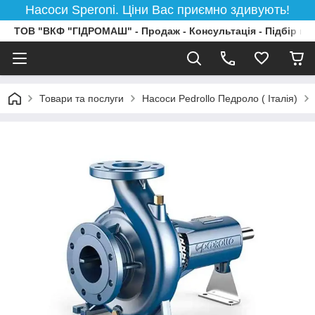
Насоси Speroni. Ціни Вас приємно здивують!
ТОВ "ВКФ "ГІДРОМАШ" - Продаж - Консультація - Підбір на
Товари та послуги
Насоси Pedrollo Педроло ( Італія)