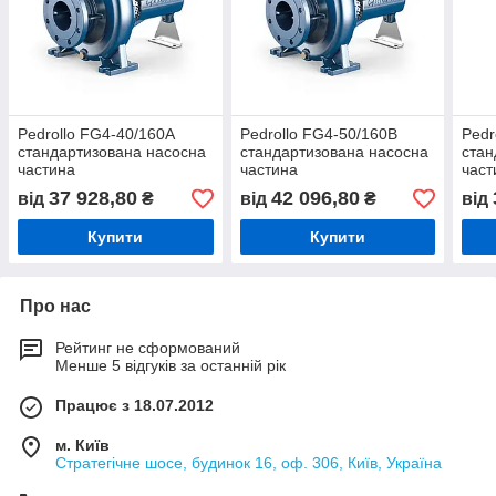
Pedrollo FG4-40/160А
Pedrollo FG4-50/160В
Pedr
стандартизована насосна
стандартизована насосна
стан
частина
частина
част
37 928,80
42 096,80
від
₴
від
₴
від
Купити
Купити
Про нас
Рейтинг не сформований
Менше 5 відгуків за останній рік
Працює з 18.07.2012
м. Київ
Стратегічне шосе, будинок 16, оф. 306, Київ, Україна