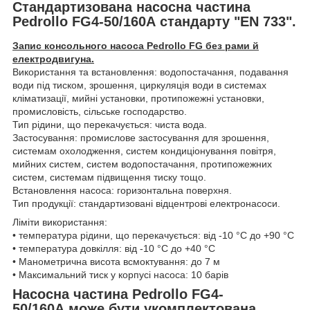
Стандартизована насосна частина
Pedrollo FG4-50/160А стандарту "EN 733".
Запис консольного насоса Pedrollo FG без рами й
електродвигуна.
Використання та встановлення: водопостачання, подавання
води під тиском, зрошення, циркуляція води в системах
кліматизації, мийні установки, протипожежні установки,
промисловість, сільське господарство.
Тип рідини, що перекачується: чиста вода.
Застосування: промислове застосування для зрошення,
системам охолодження, систем кондиціонування повітря,
мийних систем, систем водопостачання, протипожежних
систем, системам підвищення тиску тощо.
Встановлення насоса: горизонтальна поверхня.
Тип продукції: стандартизовані відцентрові електронасоси.
Ліміти використання:
• температура рідини, що перекачується: від -10 °C до +90 °C
• температура довкілля: від -10 °C до +40 °C
• Манометрична висота всмоктування: до 7 м
• Максимальний тиск у корпусі насоса: 10 барів
Насосна частина Pedrollo FG4-
50/160А може бути укомплектована