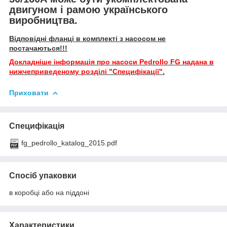
двигуном і рамою українського
виробництва.
Відповідні фланці в комплекті з насосом не
постачаються!!!
Докладніше інформація про насоси Pedrollo FG надана в
нижчеприведеному розділі "Специфікації".
Приховати
Специфікація
fg_pedrollo_katalog_2015.pdf
Спосіб упаковки
в коробці або на піддоні
Характеристики