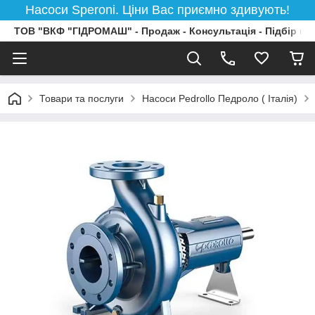
Насоси Speroni. Ціни Вас приємно здивують!
ТОВ "ВКФ "ГІДРОМАШ" - Продаж - Консультація - Підбір на
Товари та послуги
Насоси Pedrollo Педроло ( Італія)