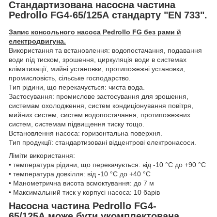
Стандартизована насосна частина
Pedrollo FG4-65/125A стандарту "EN 733".
Запис консольного насоса Pedrollo FG без рами й
електродвигуна.
Використання та встановлення: водопостачання, подавання
води під тиском, зрошення, циркуляція води в системах
кліматизації, мийні установки, протипожежні установки,
промисловість, сільське господарство.
Тип рідини, що перекачується: чиста вода.
Застосування: промислове застосування для зрошення,
системам охолодження, систем кондиціонування повітря,
мийних систем, систем водопостачання, протипожежних
систем, системам підвищення тиску тощо.
Встановлення насоса: горизонтальна поверхня.
Тип продукції: стандартизовані відцентрові електронасоси.
Ліміти використання:
• температура рідини, що перекачується: від -10 °C до +90 °C
• температура довкілля: від -10 °C до +40 °C
• Манометрична висота всмоктування: до 7 м
• Максимальний тиск у корпусі насоса: 10 барів
Насосна частина Pedrollo FG4-
65/125A може бути укомплектована