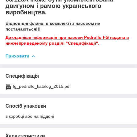
двигуном і рамою українського
виробництва.
Відповідні фланці в комплекті з насосом не
постачаються!!!
Докладніше інформація про насоси Pedrollo FG надана в
нижчеприведеному розділі "Специфікації".
Приховати
Специфікація
fg_pedrollo_katalog_2015.pdf
Спосіб упаковки
в коробці або на піддоні
Характеристики