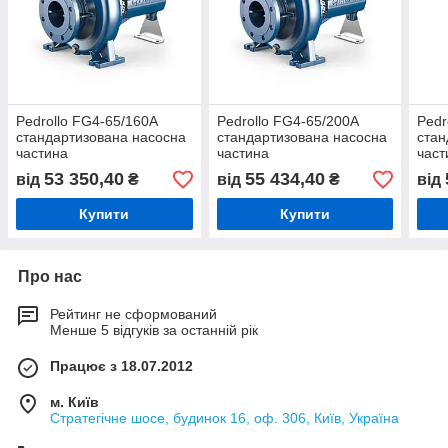
Pedrollo FG4-65/160A
Pedrollo FG4-65/200A
Pedr
стандартизована насосна
стандартизована насосна
стан
частина
частина
част
53 350,40
55 434,40
від
₴
від
₴
від
Купити
Купити
Про нас
Рейтинг не сформований
Менше 5 відгуків за останній рік
Працює з 18.07.2012
м. Київ
Стратегічне шосе, будинок 16, оф. 306, Київ, Україна