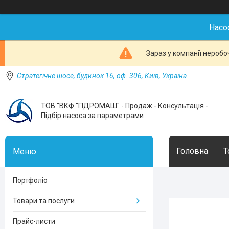
Насо
Зараз у компанії неробо
Стратегічне шосе, будинок 16, оф. 306, Київ, Україна
ТОВ "ВКФ "ГІДРОМАШ" - Продаж - Консультація -
Підбір насоса за параметрами
Головна
Т
Портфоліо
Товари та послуги
Прайс-листи