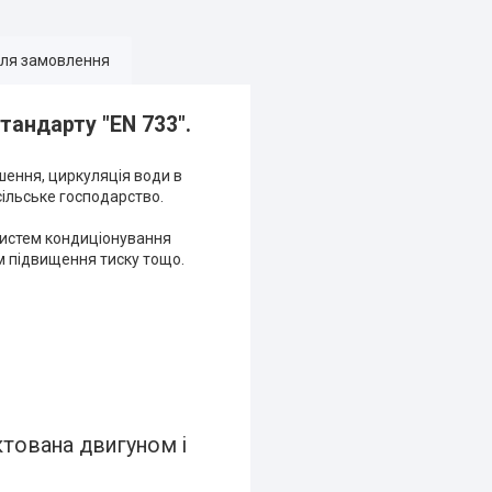
для замовлення
тандарту "EN 733".
шення, циркуляція води в
сільське господарство.
систем кондиціонування
м підвищення тиску тощо.
ктована двигуном і