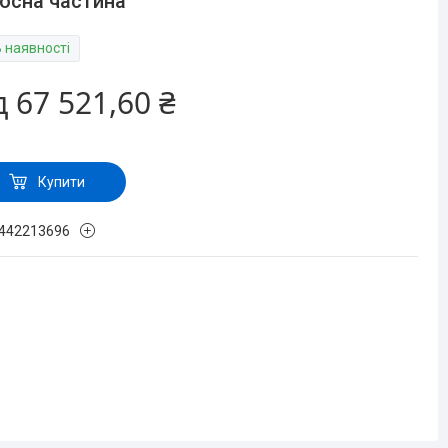
осна частина
В наявності
д
67 521,60 ₴
Купити
442213696