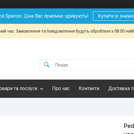
си Speroni. Ціни Вас приємно здивують!
Купити зі зниж
чий час. Замовлення та повідомлення будуть оброблені з 08:00 най
овари та послуги
Про нас
Контакти
Доставка т
Ped