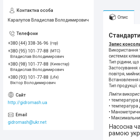
Опис
Каралупов Владислав Володимирович
Стандарти
+380 (44) 338-36-96
гор
Запис консоль
Використання т
+380 (95) 101-77-88
МТС
системах кліма
Владислав Володимирович
Тип рідини, що
+380 (98) 101-77-88
Киевстар
Застосування:
Владислав Володимирович
повітря, мийн
+380 (93) 101-77-88
Life
Встановлення 
Віктор Володимирович
Тип продукції:
Ліміти викорис
• температура р
http://gidromash.ua
• температура д
• Манометричн
• Максимальний
gidromash@ukr.net
Насосна ча
рамою укр