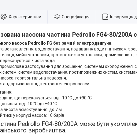
Характеристики
Специфікація
Інформація 
зована насосна частина Pedrollo FG4-80/200A с
ного насоса Pedrollo FG без рами й електродвигуна.
а встановлення: водопостачання, подавання води під тиском, зро
тизації, мийні установки, протипожежні установки, промисловість, 
 перекачується: чиста вода.
 промислове застосування для зрошення, системам охолодження, 
их систем, систем водопостачання, протипожежних систем, система
насоса: горизонтальна поверхня.
 стандартизовані відцентрові електронасоси.
тання:
ідини, що перекачується: від -10 °C до +90 °C
овкілля: від -10 °C до +40 °C
а висота всмоктування: до 7 м
 тиск у корпусі насоса: 10 барів
стина Pedrollo FG4-80/200A може бути укомпле
аїнського виробництва.