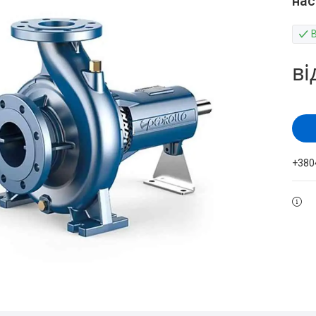
нас
ві
+380