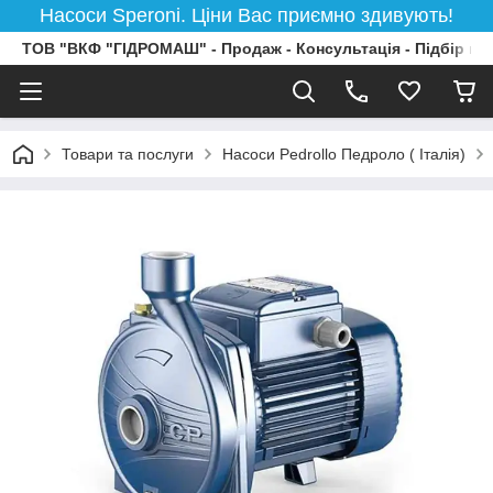
Насоси Speroni. Ціни Вас приємно здивують!
ТОВ "ВКФ "ГІДРОМАШ" - Продаж - Консультація - Підбір на
Товари та послуги
Насоси Pedrollo Педроло ( Італія)