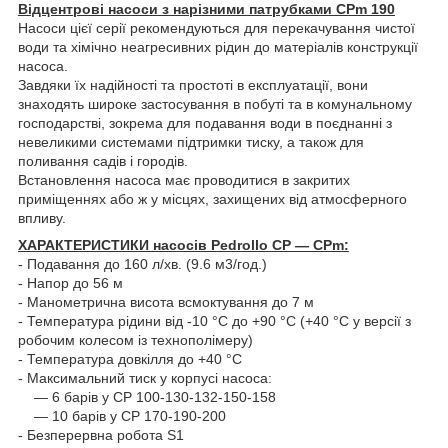
Відцентрові насоси з нарізними патрубками CPm 190
Насоси цієї серії рекомендуються для перекачування чистої
води та хімічно неагресивних рідин до матеріалів конструкції
насоса.
Завдяки їх надійності та простоті в експлуатації, вони
знаходять широке застосування в побуті та в комунальному
господарстві, зокрема для подавання води в поєднанні з
невеликими системами підтримки тиску, а також для
поливання садів і городів.
Встановлення насоса має проводитися в закритих
приміщеннях або ж у місцях, захищених від атмосферного
впливу.
ХАРАКТЕРИСТИКИ насосів Pedrollo CP — CPm:
- Подавання до 160 л/хв. (9.6 м3/год.)
- Напор до 56 м
- Манометрична висота всмоктування до 7 м
- Температура рідини від -10 °C до +90 °C (+40 °C у версії з
робочим колесом із технополімеру)
- Температура довкілля до +40 °C
- Максимальний тиск у корпусі насоса:
— 6 барів у CP 100-130-132-150-158
— 10 барів у CP 170-190-200
- Безперервна робота S1