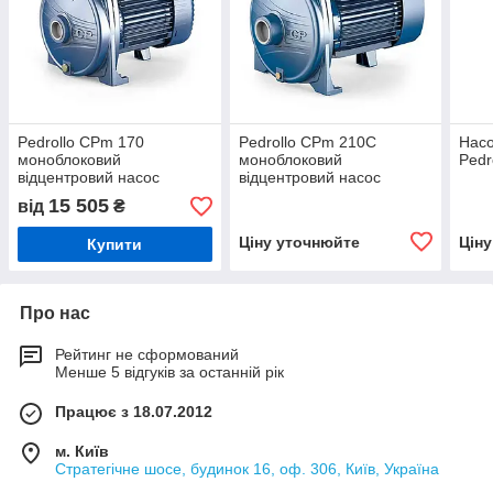
Pedrollo CPm 170
Pedrollo CРm 210C
Насо
моноблоковий
моноблоковий
Pedr
відцентровий насос
відцентровий насос
15 505
від
₴
Ціну уточнюйте
Цін
Купити
Про нас
Рейтинг не сформований
Менше 5 відгуків за останній рік
Працює з 18.07.2012
м. Київ
Стратегічне шосе, будинок 16, оф. 306, Київ, Україна