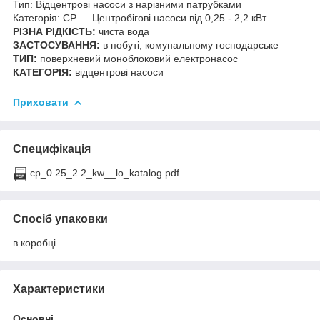
Тип: Відцентрові насоси з нарізними патрубками
Категорія: CP — Центробігові насоси від 0,25 - 2,2 кВт
РІЗНА РІДКІСТЬ:
чиста вода
ЗАСТОСУВАННЯ:
в побуті, комунальному господарське
ТИП:
поверхневий моноблоковий електронасос
КАТЕГОРІЯ:
відцентрові насоси
Приховати
Специфікація
cp_0.25_2.2_kw__lo_katalog.pdf
Спосіб упаковки
в коробці
Характеристики
Основні