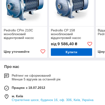
Pedrollo CРm 210C
Pedrollo CP 158
Відц
моноблоковий
моноблоковий
Pedr
відцентровий насос
відцентровий насос
9 586,40
від
₴
Ціну уточнюйте
Цін
Купити
Про нас
Рейтинг не сформований
Менше 5 відгуків за останній рік
Працює з 18.07.2012
м. Київ
Стратегічне шосе, будинок 16, оф. 306, Київ, Україна