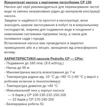
Відцентрові насоси з нарізними патрубками CP 130
Насоси цієї серії рекомендуються для перекачування чистої
води та хімічно неагресивних рідин до матеріалів конструкції
насоса.
Завдяки їх надійності та простоті в експлуатації, вони
знаходять широке застосування в побуті та в комунальному
господарстві, зокрема для подавання води в поєднанні з
невеликими системами підтримки тиску, а також для
поливання садів і городів.
Встановлення насоса має проводитися в закритих
приміщеннях або ж у місцях, захищених від атмосферного
впливу.
ХАРАКТЕРИСТИКИ насосів Pedrollo CP — CPm:
- Подавання до 160 л/хв. (9.6 м3/год.)
- Напор до 56 м
- Манометрична висота всмоктування до 7 м
- Температура рідини від -10 °C до +90 °C (+40 °C у версії з
робочим колесом із технополімеру)
- Температура довкілля до +40 °C
- Максимальний тиск у корпусі насоса:
— 6 барів у CP 100-130-132-150-158
— 10 барів у CP 170-190-200
- Безперервна робота S1