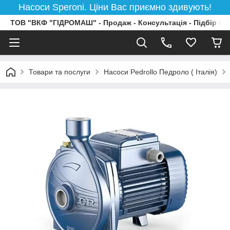
Насоси Speroni. Ціни Вас приємно здивують!
ТОВ "ВКФ "ГІДРОМАШ" - Продаж - Консультація - Підбір на
Товари та послуги
Насоси Pedrollo Педроло ( Італія)