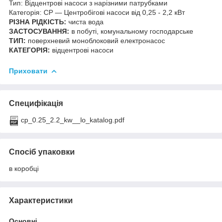
Тип: Відцентрові насоси з нарізними патрубками
Категорія: CP — Центробігові насоси від 0,25 - 2,2 кВт
РІЗНА РІДКІСТЬ:
чиста вода
ЗАСТОСУВАННЯ:
в побуті, комунальному господарське
ТИП:
поверхневий моноблоковий електронасос
КАТЕГОРІЯ:
відцентрові насоси
Приховати
Специфікація
cp_0.25_2.2_kw__lo_katalog.pdf
Спосіб упаковки
в коробці
Характеристики
Основні