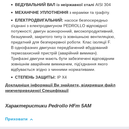
ВЕДУВАЛЬНИЙ ВАЛ із неіржавкої сталі
AISI 304
МЕХАНІЧНЕ УПЛОТНЕННЯ
з кераміки та графіту.
ЕЛЕКТРОДВИГАЛЬНИЙ:
насоси безпосередньо
з'єднані з електродвигуном PEDROLLO відповідної
потужності; двигун асинхронний, високопродуктивний,
безшумний, закритого типу із зовнішньою вентиляцією,
придатний для безперервної роботи. Клас ізоляції F.
В однофазних двигунах передбачений вбудований
термозахисний пристрій (аварійний вимикач).
Трифазні двигуни мають бути забезпечені відповідним
зовнішнім аварійним вимикачем, під'єднання якого
відбувається згідно з чинними нормативами.
СТЕПЕНЬ ЗАЩИТЫ:
IP Х4
Докладніше інформації Ви знайдете, відкривши файл
нижчеприведеної Специфікації
Характеристики Pedrollo HFm 5АМ
Приховати