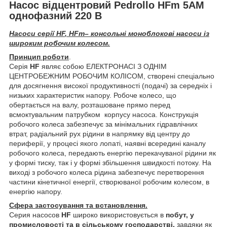
Насос відцентровий Pedrollo HFm 5АМ
однофазний 220 В
Насоси серії
HF
, HFm–
консольні моноблокові
насоси із
широким робочим колесом.
Принцип роботи
.
Серія
HF
являє собою ЕЛЕКТРОНАСІ З ОДНІМ
ЦЕНТРОБЕЖНИМ РОБОЧИМ КОЛІСОМ, створені спеціально
для досягнення високої продуктивності (подачі) за середніх і
низьких характеристик напору. Робоче колесо, що
обертається на валу, розташоване прямо перед
всмоктувальним патрубком корпусу насоса. Конструкція
робочого колеса забезпечує за мінімальних гідравлічних
втрат, радіальний рух рідини в напрямку від центру до
периферії, у процесі якого лопаті, наявні всередині каналу
робочого колеса, передають енергію перекачуваної рідини як
у формі тиску, так і у формі збільшення швидкості потоку. На
виході з робочого колеса рідина забезпечує перетворення
частини кінетичної енергії, створюваної робочим колесом, в
енергію напору.
Сфера застосування та встановлення.
Серия насосов
HF
широко використовується в
побут, у
промисловості та в сільському господарстві,
завдяки як