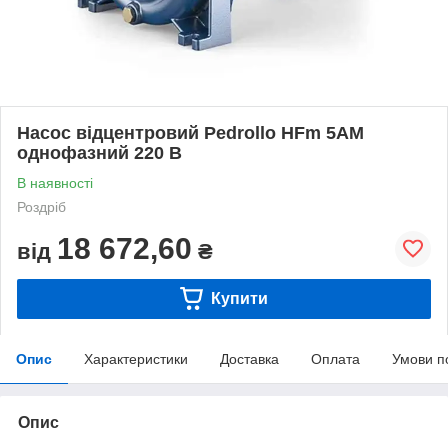
Насос відцентровий Pedrollo HFm 5АМ
однофазний 220 В
В наявності
Роздріб
18 672,60
від
₴
Купити
Опис
Характеристики
Доставка
Оплата
Умови п
Опис