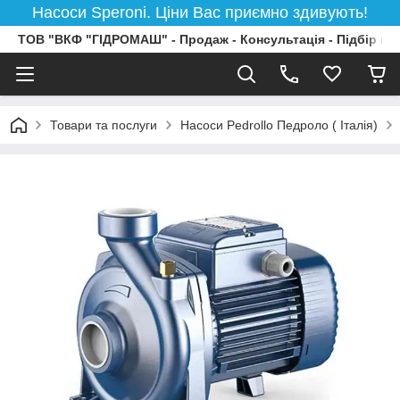
Насоси Speroni. Ціни Вас приємно здивують!
ТОВ "ВКФ "ГІДРОМАШ" - Продаж - Консультація - Підбір на
Товари та послуги
Насоси Pedrollo Педроло ( Італія)