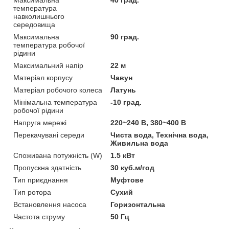
температура
навколишнього
середовища
Максимальна
90 град.
температура робочої
рідини
Максимальний напір
22 м
Матеріал корпусу
Чавун
Матеріал робочого колеса
Латунь
Мінімальна температура
-10 град.
робочої рідини
Напруга мережі
220~240 В, 380~400 В
Перекачувані середи
Чиста вода, Технічна вода,
Живильна вода
Споживана потужність (W)
1.5 кВт
Пропускна здатність
30 куб.м/год
Тип приєднання
Муфтове
Тип ротора
Сухий
Встановлення насоса
Горизонтальна
Частота струму
50 Гц