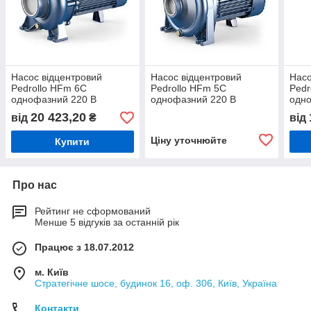
Насос відцентровий
Насос відцентровий
Насо
Pedrollo HFm 6С
Pedrollo HFm 5С
Pedr
однофазний 220 В
однофазний 220 В
одно
20 423,20
від
₴
від
Ціну уточнюйте
Купити
Про нас
Рейтинг не сформований
Менше 5 відгуків за останній рік
Працює з 18.07.2012
м. Київ
Стратегічне шосе, будинок 16, оф. 306, Київ, Україна
Контакти