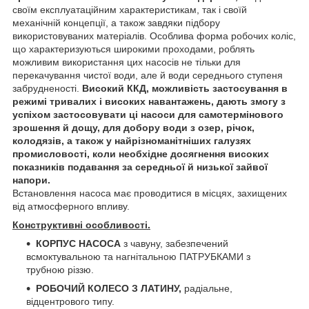
своїм експлуатаційним характеристикам, так і своїй
механічній концепції, а також завдяки підбору
використовуваних матеріалів. Особлива форма робочих коліс,
що характеризуються широкими проходами, роблять
можливим використання цих насосів не тільки для
перекачування чистої води, але й води середнього ступеня
забрудненості.
Високий ККД, можливість застосування в
режимі тривалих і високих навантажень, дають змогу з
успіхом застосовувати ці насоси для самотермінового
зрошення й дощу, для добору води з озер, річок,
колодязів, а також у найрізноманітніших галузях
промисловості, коли необхідне досягнення високих
показників подавання за середньої й низької зайвої
напори.
Встановлення насоса має проводитися в місцях, захищених
від атмосферного впливу.
Конструктивні особливості.
КОРПУС НАСОСА
з чавуну, забезпечений
всмоктувальною та нагнітальною ПАТРУБКАМИ з
трубною різзю.
РОБОЧИЙ КОЛЕСО З ЛАТИНУ,
радіальне,
відцентрового типу.