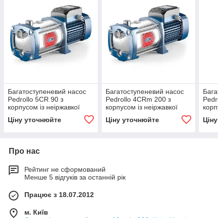
Багатоступеневий насос
Багатоступеневий насос
Бага
Pedrollo 5CR 90 з
Pedrollo 4CRm 200 з
Pedr
корпусом із неіржавкої
корпусом із неіржавкої
корп
сталі
сталі
стал
Ціну уточнюйте
Ціну уточнюйте
Цін
Про нас
Рейтинг не сформований
Менше 5 відгуків за останній рік
Працює з 18.07.2012
м. Київ