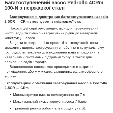
Багатоступеневий насос Pedrollo 4CRm
100-N з неіржавкої сталі
Застосування відцентрових багатоступеневих насосів
2-5CR — CRm з корпусом із неіржавкої сталі
Насоси цієї серії рекомендуються для перекачування
чистої води та хімічно неагресивних рідин до матеріалів
конструкції насоса.
Завдяки їх надійності та простоті в експлуатації, вони
знаходять широке застосування в побуті та в комунальному
господарстві, зокрема для подавання води в поєднанні з
невеликими системами підтримки тиску, а також для
поливання садів і городів.
Встановлення насоса має проводитися в закритих
приміщеннях або ж у місцях, захищених від атмосферного
впливу.
Експлуатаційні обмеження застосування насосів Pedrollo
2-5CR — CRm
Манометрична висота всмоктування до 7 м
Максимальний тиск у корпусі насоса 7 барів
Тривалий режим роботи електродвигуна S1