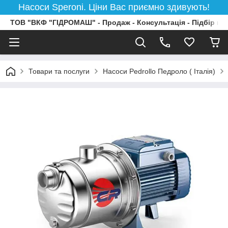
Насоси Speroni. Ціни Вас приємно здивують!
ТОВ "ВКФ "ГІДРОМАШ" - Продаж - Консультація - Підбір на
Товари та послуги
Насоси Pedrollo Педроло ( Італія)