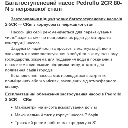
Багатоступеневий насос Pedrollo 2CR 80-
N з неіржавкої сталі
Застосування відцентрових багатоступеневих насосів
2-5CR — CRm з корпусом із неіржавкої сталі
Насоси цієї серії рекомендуються для перекачування
чистої води та хімічно неагресивних рідин до матеріалів
конструкції насоса.
Завдяки їх надійності та простоті в експлуатації, вони
знаходять широке застосування в побуті та в комунальному
господарстві, зокрема для подавання води в поєднанні з
невеликими системами підтримки тиску, а також для
поливання садів і городів.
Встановлення насоса має проводитися в закритих
приміщеннях або ж у місцях, захищених від атмосферного
впливу.
Експлуатаційні обмеження застосування насосів Pedrollo
2-5CR — CRm
Манометрична висота всмоктування до 7 м
Максимальний тиск у корпусі насоса 7 барів
Тривалий режим роботи електродвигуна S1