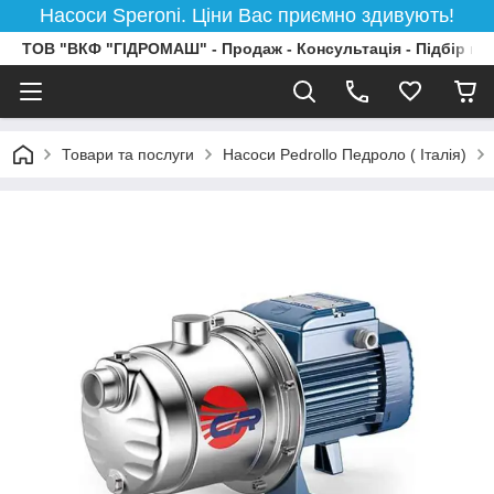
Насоси Speroni. Ціни Вас приємно здивують!
ТОВ "ВКФ "ГІДРОМАШ" - Продаж - Консультація - Підбір на
Товари та послуги
Насоси Pedrollo Педроло ( Італія)