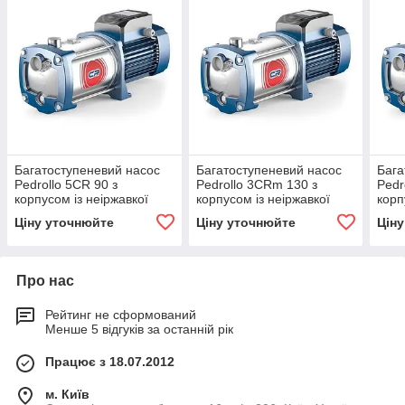
Багатоступеневий насос
Багатоступеневий насос
Бага
Pedrollo 5CR 90 з
Pedrollo 3CRm 130 з
Pedr
корпусом із неіржавкої
корпусом із неіржавкої
корп
сталі
сталі
стал
Ціну уточнюйте
Ціну уточнюйте
Цін
Про нас
Рейтинг не сформований
Менше 5 відгуків за останній рік
Працює з 18.07.2012
м. Київ