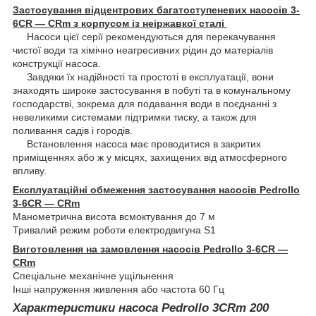
Застосування відцентрових багатоступеневих насосів 3-
6CR — CRm з корпусом із неіржавкої сталі
Насоси цієї серії рекомендуються для перекачування
чистої води та хімічно неагресивних рідин до матеріалів
конструкції насоса.
Завдяки їх надійності та простоті в експлуатації, вони
знаходять широке застосування в побуті та в комунальному
господарстві, зокрема для подавання води в поєднанні з
невеликими системами підтримки тиску, а також для
поливання садів і городів.
Встановлення насоса має проводитися в закритих
приміщеннях або ж у місцях, захищених від атмосферного
впливу.
Експлуатаційні обмеження застосування насосів Pedrollo
3-6CR — CRm
Манометрична висота всмоктування до 7 м
Тривалий режим роботи електродвигуна S1
Виготовлення на замовлення насосів Pedrollo 3-6CR —
CRm
Спеціальне механічне ущільнення
Інші напруження живлення або частота 60 Гц
Характеристики насоса Pedrollo 3CRm 200