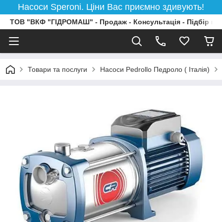
Насоси Speroni. Ціни Вас приємно здивують!
ТОВ "ВКФ "ГІДРОМАШ" - Продаж - Консультація - Підбір на
Товари та послуги
Насоси Pedrollo Педроло ( Італія)