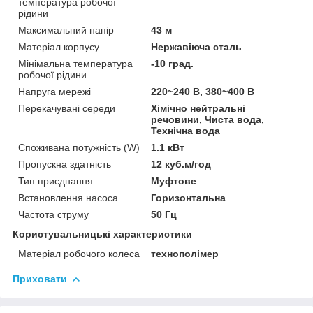
температура робочої
рідини
Максимальний напір
43 м
Матеріал корпусу
Нержавіюча сталь
Мінімальна температура
-10 град.
робочої рідини
Напруга мережі
220~240 В, 380~400 В
Перекачувані середи
Хімічно нейтральні
речовини, Чиста вода,
Технічна вода
Споживана потужність (W)
1.1 кВт
Пропускна здатність
12 куб.м/год
Тип приєднання
Муфтове
Встановлення насоса
Горизонтальна
Частота струму
50 Гц
Користувальницькі характеристики
Матеріал робочого колеса
технополімер
Приховати