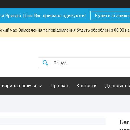
си Speroni. Ціни Вас приємно здивують!
Купити зі зниж
бочий час. Замовлення та повідомлення будуть оброблені з 08:00 н
овари та послуги
Про нас
Контакти
Доставка т
Баг