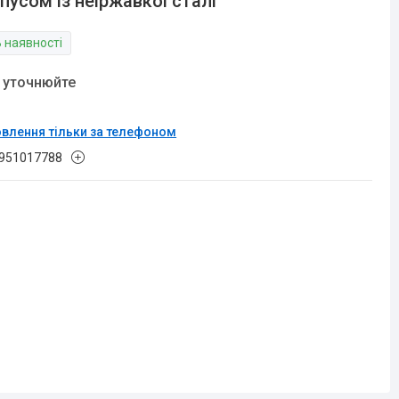
пусом із неіржавкої сталі
В наявності
у уточнюйте
влення тільки за телефоном
951017788