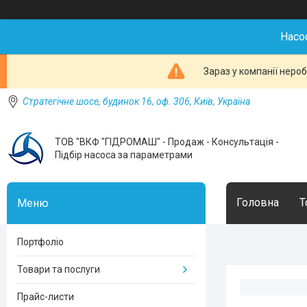
Насо
Зараз у компанії неро
Стратегічне шосе, будинок 16, оф. 306, Київ, Україна
ТОВ "ВКФ "ГІДРОМАШ" - Продаж - Консультація -
Підбір насоса за параметрами
Головна
Т
Портфоліо
Товари та послуги
Прайс-листи