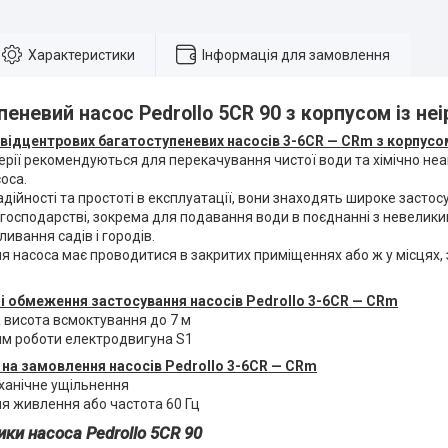
Характеристики
Інформація для замовлення
еневий насос Pedrollo 5CR 90 з корпусом із не
відцентрових багатоступеневих насосів 3-6CR — CRm з корпусом
рії рекомендуються для перекачування чистої води та хімічно неа
соса.
ійності та простоті в експлуатації, вони знаходять широке застосу
господарстві, зокрема для подавання води в поєднанні з невелики
ливання садів і городів.
насоса має проводитися в закритих приміщеннях або ж у місцях,
і обмеження застосування насосів Pedrollo 3-6CR — CRm
висота всмоктування до 7 м
м роботи електродвигуна S1
на замовлення насосів Pedrollo 3-6CR — CRm
ханічне ущільнення
я живлення або частота 60 Гц
ки насоса Pedrollo 5CR 90