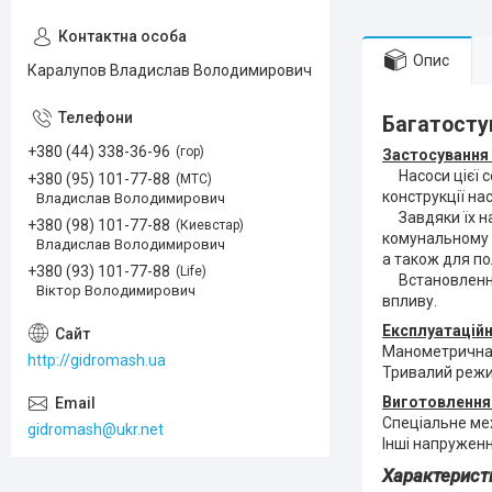
Опис
Каралупов Владислав Володимирович
Багатоступ
+380 (44) 338-36-96
гор
Застосування 
Насоси цієї се
+380 (95) 101-77-88
МТС
конструкції на
Владислав Володимирович
Завдяки їх над
+380 (98) 101-77-88
Киевстар
комунальному 
Владислав Володимирович
а також для по
+380 (93) 101-77-88
Life
Встановлення 
Віктор Володимирович
впливу.
Експлуатаційн
Манометрична 
http://gidromash.ua
Тривалий режи
Виготовлення 
Спеціальне ме
gidromash@ukr.net
Інші напруженн
Характеристи