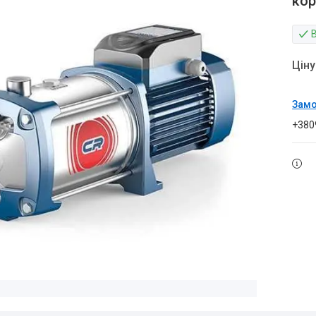
кор
Цін
Замо
+380