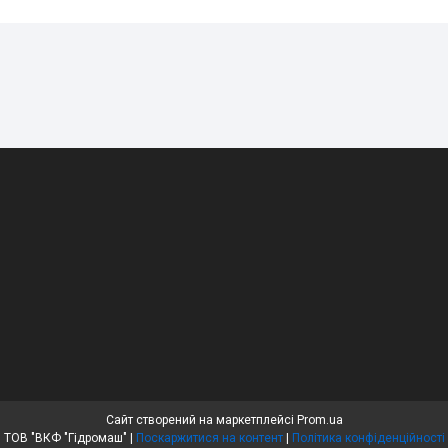
Сайт створений на маркетплейсі
Prom.ua
ТОВ "ВКФ "Гідромаш" |
Поскаржитися на контент
|
Політика конфіденційності