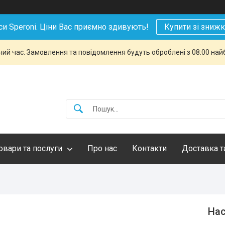
си Speroni. Ціни Вас приємно здивують!
Купити зі зниж
чий час. Замовлення та повідомлення будуть оброблені з 08:00 най
овари та послуги
Про нас
Контакти
Доставка т
Нас