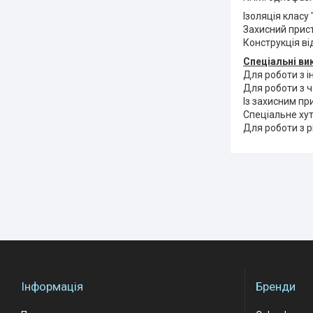
Ізоляція класу "
Захисний пристр
Конструкція ві
Спеціальні ви
Для роботи з 
Для роботи з ч
Із захисним пр
Спеціальне хут
Для роботи з 
Інформація
Бренди