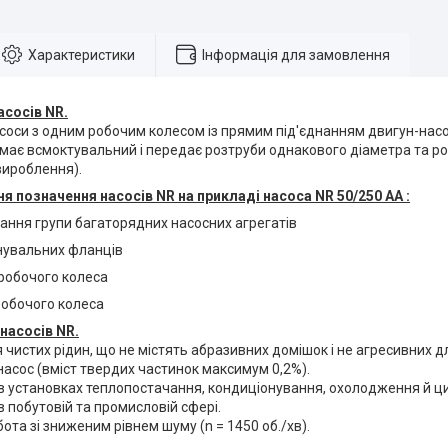
Характеристики
Інформація для замовлення
асосів NR.
соси з одним робочим колесом із прямим під'єднанням двигун-насо
 має всмоктувальний і передає розтруби однакового діаметра та р
вироблення).
 позначення насосів NR на прикладі насоса NR 50/250 АА :
ання групи багаторядних насосних агрегатів
нувальних фланців
 робочого колеса
робочого колеса
насосів NR.
чистих рідин, що не містять абразивних домішок і не агресивних дл
асос (вміст твердих частинок максимум 0,2%).
в установках теплопостачання, кондиціонування, охолодження й ци
 побутовій та промисловій сфері.
бота зі зниженим рівнем шуму (n = 1450 об./хв).