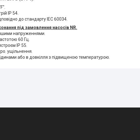
F".
ій IP 54.
дповідно до стандарту IEC 60034.
конання під замовлення насосів NR.
іншими напруженнями.
астотою 60 Гц.
истроєм IP 55.
ро. ущільнення.
рідинами або в довкілля з підвищеною температурою.