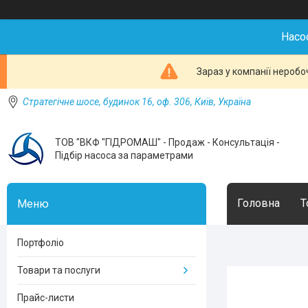
Насо
Зараз у компанії неробо
Стратегічне шосе, будинок 16, оф. 306, Київ, Україна
ТОВ "ВКФ "ГІДРОМАШ" - Продаж - Консультація -
Підбір насоса за параметрами
Головна
Т
Портфоліо
Товари та послуги
Прайс-листи