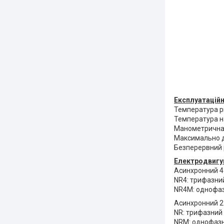
Експлуатаційн
Температура рі
Температура на
Манометрична 
Максимально до
Безперервний 
Електродвигун
Асинхронний 4-
NR4: трифазний
NR4M: однофаз
Асинхронний 2-
NR: трифазний 
NRM: однофазн