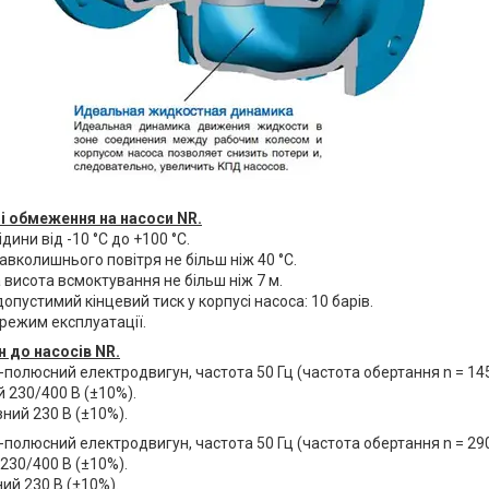
і обмеження на насоси NR.
дини від -10 °C до +100 °C.
вколишнього повітря не більш ніж 40 °C.
висота всмоктування не більш ніж 7 м.
пустимий кінцевий тиск у корпусі насоса: 10 барів.
режим експлуатації.
 до насосів NR.
полюсний електродвигун, частота 50 Гц (частота обертання n = 145
 230/400 В (±10%).
ний 230 В (±10%).
полюсний електродвигун, частота 50 Гц (частота обертання n = 290
230/400 В (±10%).
ий 230 В (±10%).