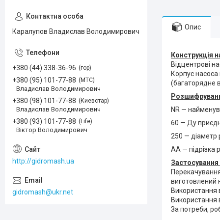
Опис
Каралупов Владислав Володимирович
Конструкція н
Відцентрові на
+380 (44) 338-36-96
гор
Корпус насоса
+380 (95) 101-77-88
МТС
(багаторядне 
Владислав Володимирович
Розшифрування
+380 (98) 101-77-88
Киевстар
Владислав Володимирович
NR — найменув
+380 (93) 101-77-88
Life
60 — Ду приєд
Віктор Володимирович
250 — діаметр
АА — підрізка 
http://gidromash.ua
Застосування 
Перекачування 
виготовлений н
Використання 
gidromash@ukr.net
Використання в
За потреби, ро