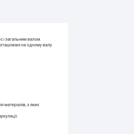
с і загальним валом.
озташовані на одному валу
я матеріалів, з яких
ркуляції.