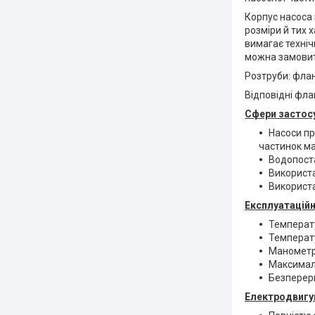
Корпус насоса
розміри й тих 
вимагає техніч
можна замовит
Розтруби: флан
Відповідні фла
Сфери застосу
Насоси пр
частинок ма
Водопоста
Використа
Використа
Експлуатацій
Температу
Температу
Манометри
Максималь
Безперерв
Електродвигун