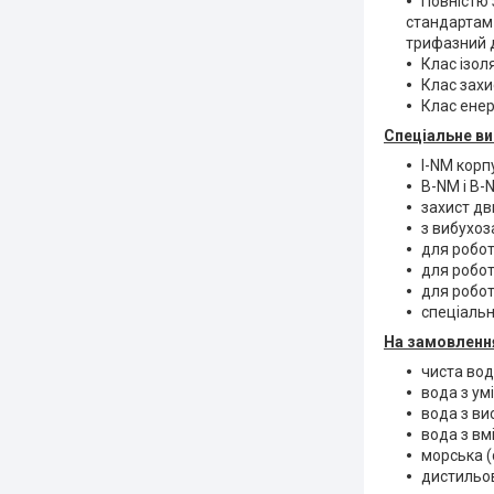
Повністю 
стандартам 
трифазний д
Клас ізоляц
Клас захис
Клас енер
Спеціальне ви
I-NM корп
B-NM і B-
захист дви
з вибухоз
для робот
для робот
для робот
спеціальн
На замовлення
чиста вод
вода з умі
вода з ви
вода з вм
морська (
дистильо