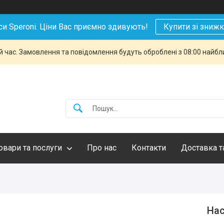
си Speroni. Ціни Вас приємно здивують!
Купити зі зниж
й час. Замовлення та повідомлення будуть оброблені з 08:00 найбли
овари та послуги
Про нас
Контакти
Доставка т
Нас