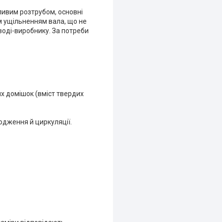
ливим розтрубом, основні
им ущільненням вала, що не
воді-виробнику. За потреби
их домішок (вміст твердих
одження й циркуляції.