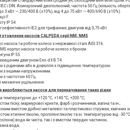
закритий стандартний електродвигун, охолодний вентилятором. Р
IEC і DIN. Асинхронний двополюсний, частота 50 Гц (кількість оберті
о 3 кВт — 230/400 В (±10%), від 4 до 75 кВт — 400/690 В (±10%).
ії F.
ту IP 54.
гоефективності IE2 для трифазних двигунів від 0,75 кВт.
готовлення насосів CALPEDA серії NM, NMS
ус насоса та робоче колесо з неіржавкої сталі AISI 316.
NMS корпус насоса та робоче колесо з бронзи.
гуна IP 55.
ахищеним двигуном Eex-d II В Т4.
и з рідинами або в довкілля з підвищеною температурою.
и з іншими напруженнями.
и з частотою 60 Гц.
і механічні ущільнення.
 виробляються насоси для перекачування таких рідин
:
а температурою до +120 °C, +140 °C, +200 °C;
стом піску, мармурової крихти, фарб і розчинників, вапна та ін.;
соким вмістом дрібної металевої та пластикової стружки, хімічних з
істом етиленгліколю, пропіленгліколю та ін. температурою від -30 °C
солона) вода як чиста, так і з вмістом твердих частинок;
вана вода;