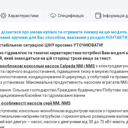
Характеристики
Специфікація
Інформація 
, дізнатися про умови купівлі та отримати знижку на цю модел
 нами зручним для Вас способом, вказаним у розділі КОНТАКТИ
нестабільною ситуацією ЦІНУ просимо УТОЧНЮВАТИ!
о гідравлічні та технічні характеристики потрібної Вам моделі 
 який знаходиться на цій сторінці трохи вище за текст.
оноблокові консольні насоси Calpeda NM і NMS
з електродвигун
 та гарячого водопостачання, підвищення тиску в мережі подаванн
лопостачання, кондиціонування й циркуляції, у побутовій та промис
установках. Максимальна продуктивність насосних агрегатів NM і 
вання: Сільське господарство/Граждане будівництво/Побутове за
ндиціювання/Басейни та гідромасажні ванни
 особливості насосів серії
NM
,
NMS
ступеневі, консольно-моноблокові відцентрові насоси з горизонт
ртикальним напірним патрубком і горизонтально розміщеним валом.
й вал двигун — насос; насоси з двигунами від 30 до 75 кВт мають
ни.