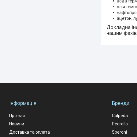
вода терм
олія темп
нафтопрод
ацетон, л
Докладна ін
нашим фахі
Інформація
Бренди
Про нас
Calpeda
Новини
Pedrollo
Доставка та оплата
Speroni