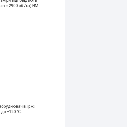
озміри відповідають
в n = 2900 об./хв) NM
абруднювачів, іржі;
 до +120 °C;