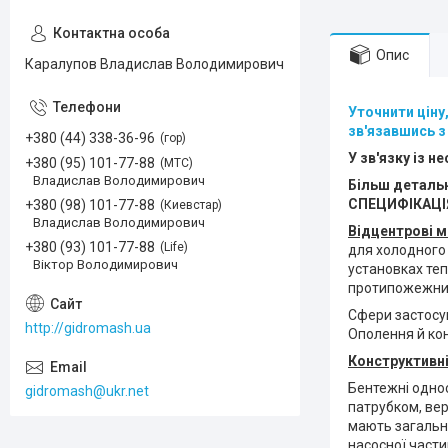
Опис
Каралупов Владислав Володимирович
Уточнити ціну
зв'язавшись з
+380 (44) 338-36-96
гор
У зв'язку із 
+380 (95) 101-77-88
МТС
Владислав Володимирович
Більш детальн
СПЕЦИФІКАЦІЯ,
+380 (98) 101-77-88
Киевстар
Владислав Володимирович
Відцентрові м
+380 (93) 101-77-88
Life
для холодного
Віктор Володимирович
установках теп
протипожежних 
Сфери застосу
http://gidromash.ua
Ополення й ко
Конструктивні
Бентежні одно
gidromash@ukr.net
патрубком, ве
мають загальни
насосної части