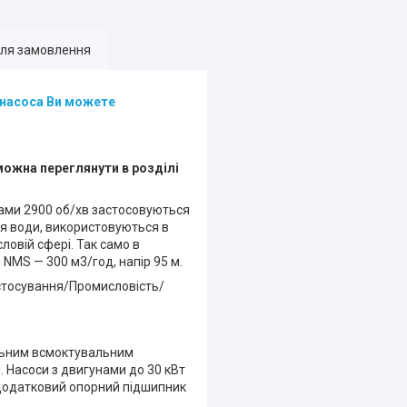
для замовлення
ь насоса Ви можете
можна переглянути в розділі
ами 2900 об/хв застосовуються
я води, використовуються в
ловій сфері. Так само в
NMS — 300 м3/год, напір 95 м.
стосування/Промисловість/
альним всмоктувальним
 Насоси з двигунами до 30 кВт
 додатковий опорний підшипник