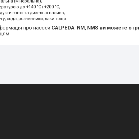
альна (мінеральна);
ературою до +140 °C і +200 °C;
укти світлі та дизельні паливо;
угу, сода, розчинники, лаки тощо.
формація про насоси
CALPEDA NM, NMS ви можете от
вцям