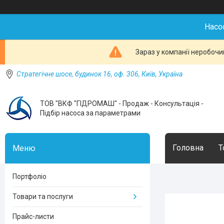
Насо
Зараз у компанії неробочи
Стратегічне шосе, будинок 16, оф. 306, Київ, Україна
ТОВ "ВКФ "ГІДРОМАШ" - Продаж - Консультація -
Підбір насоса за параметрами
Головна
Т
Портфоліо
Товари та послуги
Прайс-листи