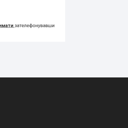
римати
зателефонувавши