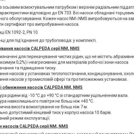
 з осьовим всмоктувальним патрубком і верхнім радіальним піддат
характеристики відповідно до EN 733. Всі насоси обладнані торцев
ного обслуговування. Кожен насос NM і NMS випробовуються на за
и сертифікат про випробування насоса.
ці EN 1092-2, PN 10.
нці для під'єднання до трубоповода: у комплекті.
вання насосів CALPEDA серії NM, NMS
изначені для перекачування чистих рідин, що не містять абразивн
ксимум 0,2%) і неагресивних для матеріалів робочої зони насоса
чання та підвищення тиску.
ння насосів у установках теплопостачання, кондиціонування, охол
ння насосів у промисловій сфері та протипожежних установках.
ні обмеження насосів CALPEDA NM, NMS
ра рідини від -10 °C до +90 °C зі стандартним ущільненням вала.
ра навколишнього повітря не більш ніж +40 °C.
чна висота всмоктування не більш ніж 7 м.
но допустимий кінцевий тиск у корпусі насоса 10 барів.
ний режим експлуатації.
 насосів CALPEDA серії NM, NMS