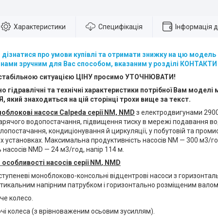
Характеристики
Специфікація
Інформація 
, дізнатися про умови купівлі та отримати знижку на цю модел
 нами зручним для Вас способом, вказаним у розділі КОНТАКТИ
нестабільною ситуацією ЦІНУ просимо УТОЧНЮВАТИ!
о гідравлічні та технічні характеристики потрібної Вам моделі 
 який знаходиться на цій сторінці трохи вище за текст.
ноблокові насоси Calpeda серії NM, NMD
з електродвигунами 2900
гарячого водопостачання, підвищення тиску в мережі подавання во
лопостачання, кондиціонування й циркуляції, у побутовій та промис
 установках. Максимальна продуктивність насосів NM — 300 м3/год
 насосів NMD — 24 м3/год, напір 114 м.
 особливості насосів серії
NM
,
NMD
ступеневі моноблоково-консольні відцентрові насоси з горизонта
ртикальним напірним патрубком і горизонтально розміщеним валом
оче колесо.
очі колеса (з врівноваженим осьовим зусиллям).