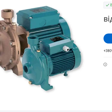
ві
+380