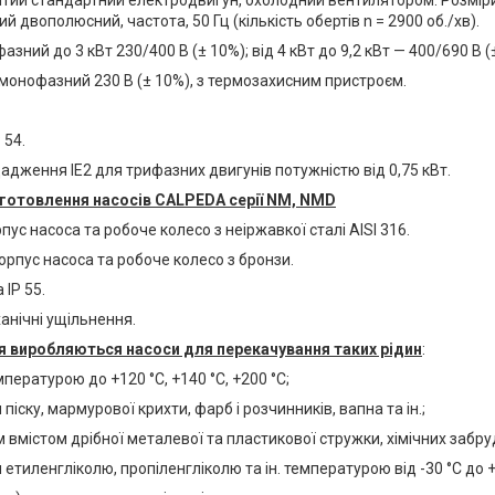
тий стандартний електродвигун, охолодний вентилятором. Розміри
й двополюсний, частота, 50 Гц (кількість обертів n = 2900 об./хв).
фазний до 3 кВт 230/400 В (± 10%); від 4 кВт до 9,2 кВт — 400/690 В (
 монофазний 230 В (± 10%), з термозахисним пристроєм.
 54.
дження IE2 для трифазних двигунів потужністю від 0,75 кВт.
готовлення насосів CALPEDA серії NM, NMD
рпус насоса та робоче колесо з неіржавкої сталі AISI 316.
орпус насоса та робоче колесо з бронзи.
 IP 55.
ханічні ущільнення.
 виробляються насоси для перекачування таких рідин
:
мпературою до +120 °C, +140 °C, +200 °C;
 піску, мармурової крихти, фарб і розчинників, вапна та ін.;
м вмістом дрібної металевої та пластикової стружки, хімічних забруд
 етиленгліколю, пропіленгліколю та ін. температурою від -30 °C до +