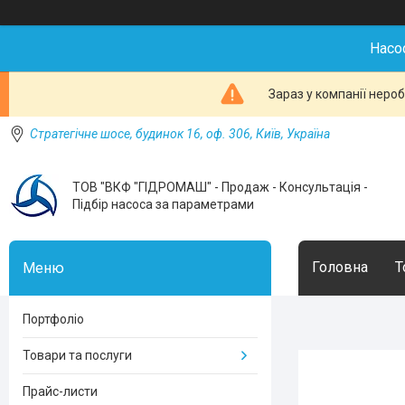
Насо
Зараз у компанії неро
Стратегічне шосе, будинок 16, оф. 306, Київ, Україна
ТОВ "ВКФ "ГІДРОМАШ" - Продаж - Консультація -
Підбір насоса за параметрами
Головна
Т
Портфоліо
Товари та послуги
Прайс-листи