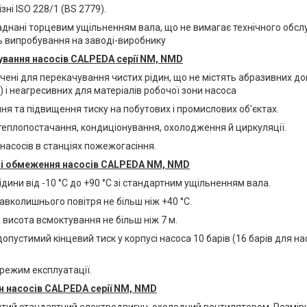
ізні ISO 228/1 (BS 2779).
аднані торцевим ущільненням вала, що не вимагає технічного обсл
 випробування на заводі-виробнику
вання насосів CALPEDA серії NM, NMD
чені для перекачування чистих рідин, що не містять абразивних до
 і неагресивних для матеріалів робочої зони насоса
ня та підвищення тиску на побутових і промислових об'єктах.
 теплопостачання, кондиціонування, охолодження й циркуляції.
насосів в станціях пожежогасіння.
ні обмеження насосів CALPEDA NM, NMD
дини від -10 °C до +90 °C зі стандартним ущільненням вала.
вколишнього повітря не більш ніж +40 °C.
висота всмоктування не більш ніж 7 м.
пустимий кінцевий тиск у корпусі насоса 10 барів (16 барів для на
режим експлуатації.
 насосів CALPEDA серії NM, NMD