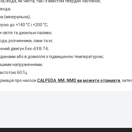
а) вода, як чиста, так і з вмістом твердих частинок;
 вода;
а (мінеральна);
рою до +140 °C і +200 °C;
 світлі та дизельні паливо;
сода, розчинники, лаки та ін;
ний двигун Eex-d II В Т4;
рідинами або в довкілля з підвищеною температурою;
 іншими напруженнями;
частотою 60 Гц.
рмація про насоси
CALPEDA NM, NMD ви можете отримати
зате