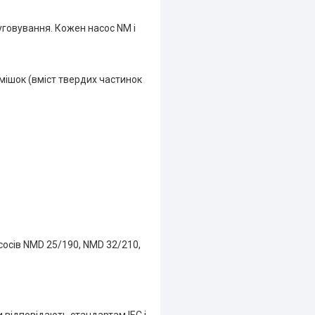
уговування. Кожен насос NM і
мішок (вміст твердих частинок
сосів NMD 25/190, NMD 32/210,