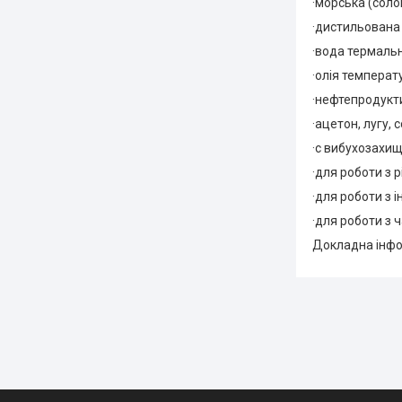
·морська (солон
·дистильована
·вода термальн
·олія температу
·нефтепродукти
·ацетон, лугу, 
·с вибухозахище
·для роботи з 
·для роботи з
·для роботи з 
Докладна інфо