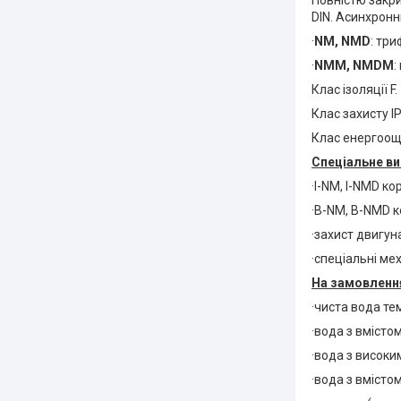
Повністю закри
DIN. Асинхронни
·
NM, NMD
: три
·
NMM, NMDM
:
Клас ізоляції F.
Клас захисту IP
Клас енергооща
Спеціальне ви
·I-NM, I-NMD ко
·B-NM, B-NMD к
·захист двигуна
·спеціальні ме
На замовлення
·чиста вода те
·вода з вмістом
·вода з високи
·вода з вмістом