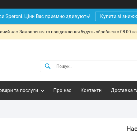
си Speroni. Ціни Вас приємно здивують!
Купити зі зниж
бочий час. Замовлення та повідомлення будуть оброблені з 08:00 н
овари та послуги
Про нас
Контакти
Доставка т
Нас