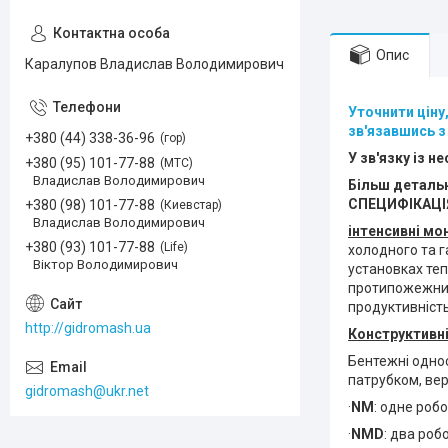
Опис
Каралупов Владислав Володимирович
Уточнити ціну
зв'язавшись з
+380 (44) 338-36-96
гор
У зв'язку із 
+380 (95) 101-77-88
МТС
Владислав Володимирович
Більш детальн
СПЕЦИФІКАЦІЯ,
+380 (98) 101-77-88
Киевстар
Владислав Володимирович
інтенсивні мо
+380 (93) 101-77-88
Life
холодного та 
Віктор Володимирович
установках теп
протипожежних
продуктивність
http://gidromash.ua
Конструктивні
Бентежні одно
патрубком, ве
gidromash@ukr.net
·
NM
: одне роб
·
NMD
: два роб