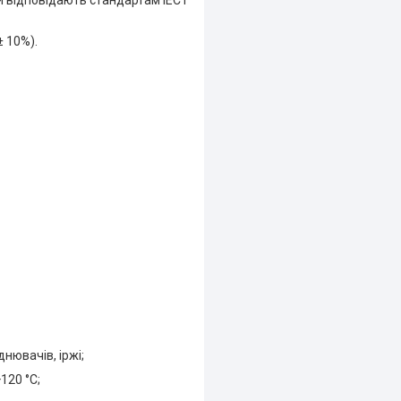
 відповідають стандартам IEC і
± 10%).
нювачів, іржі;
120 °C;