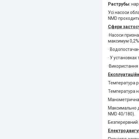
Раструбы
: нар
Усі насоси обл
NMD проходить
Сфери застосу
·Насоси призна
максимум 0,2%)
· Водопостачан
· У установках
·Використання 
Експлуатацій
Температура рі
Температура на
Манометрична 
Максимально до
NMD 40/180).
Безперервний 
Електродвигун