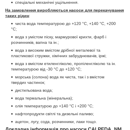
спеціальні механічні ущільнення.
На замовлення виробляються насоси для перекачування
таких рідин
:
чиста вода температурою до +120 °C, +140 °C, +200
°C;
вода з умістом піску, мармурової крихти, фарб і
розчинників, вапна та ін.;
вода з високим вмістом дрібної металевої та
пластикової стружки, хімічних забруднювачів, іржі;
вода з вмістом етиленгліколю, пропіленгліколю та ін.
температурою від -30 °C до +120 °C;
морська (солона) вода як чиста, так і з вмістом
твердих частинок;
дистильована вода;
вода термальна (мінеральна);
олія температурою до +140 °C і +200 °C;
нафтопродукти світлі та дизельні паливо;
ацетон, лугу, сода, розчинники, лаки тощо.
Докладна інформація про насоси
CALPEDA NM,