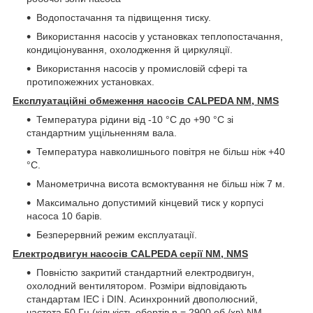
Водопостачання та підвищення тиску.
Використання насосів у установках теплопостачання,
кондиціонування, охолодження й циркуляції.
Використання насосів у промисловій сфері та
протипожежних установках.
Експлуатаційні обмеження насосів CALPEDA NM, NMS
Температура рідини від -10 °C до +90 °C зі
стандартним ущільненням вала.
Температура навколишнього повітря не більш ніж +40
°C.
Манометрична висота всмоктування не більш ніж 7 м.
Максимально допустимий кінцевий тиск у корпусі
насоса 10 барів.
Безперервний режим експлуатації.
Електродвигун насосів CALPEDA серії NM, NMS
Повністю закритий стандартний електродвигун,
охолодний вентилятором. Розміри відповідають
стандартам IEC і DIN. Асинхронний двополюсний,
частота 50 Гц (кількість обертів n = 2900 об./хв) NM