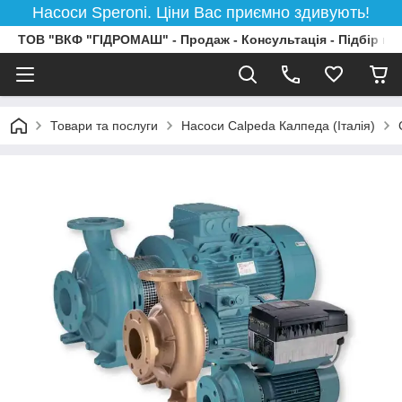
Насоси Speroni. Ціни Вас приємно здивують!
ТОВ "ВКФ "ГІДРОМАШ" - Продаж - Консультація - Підбір на
Товари та послуги
Насоси Calpeda Калпеда (Італія)