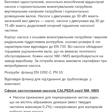
Бентежні одноступеневі, консольно-моноблокові відцентрові
насоси з горизонтальним всмоктувальним патрубком,
вертикальним напірним патрубком і горизонтально
розміщеним валом. Насоси з двигунами до 30 кВт мають
загальний вал двигун — насос; насоси з двигунами від 30 до
75 кВт мають додатковий опорний підшипник насосної
частини.
Корпус насоса з осьовим всмоктувальним патрубком і верхнім
радіальним піддатливим розтрубом, основні розміри й тих
характеристики відповідно до EN 733. Всі насоси обладнані
торцевим ущільненням вала, що не вимагає технічного
обслуговування. Кожен насос NM і NMS випробовуються на
заводі-виробнику. За потреби можна замовити сертифікат про
випробування насоса.
Розтруби: фланці EN 1092-2, PN 10.
Відповідні фланці для під'єднання до трубоповода: у
комплекті.
Сфери застосування насосів CALPEDA серії NM, NMS
Насоси призначені для перекачування чистих рідин,
що не містять абразивних домішок (вміст твердих
частинок максимум 0,2%) і неагресивних для матеріалів
робочої зони насоса