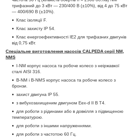
трифазний до 3 кВт — 230/400 В (±10%), від 4 до 75 кВт
— 400/690 В (±10%).
Клас ізоляції F.
Клас захисту IP 54.
Клас енергоефективності IE2 для трифазних двигунів
від 0,75 кВт.
Спеціальне виготовлення насосів CALPEDA серії NM,
NMS
I-NM корпус насоса та робоче колесо з неіржавкої
сталі AISI 316.
B-NM і B-NMS корпус насоса та робоче колесо з
бронзи.
захист двигуна IP 55.
з вибухозахищеним двигуном Eex-d II В Т4.
для роботи з рідинами або в довкілля з підвищеною
температурою.
для роботи з іншими напруженнями.
для роботи з частотою 60 Гц.