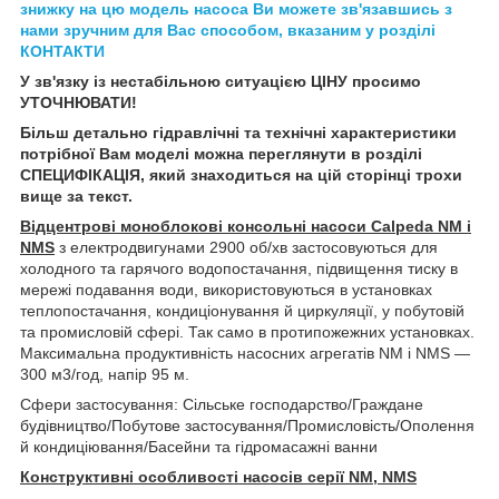
знижку на цю модель насоса Ви можете зв'язавшись з
нами зручним для Вас способом, вказаним у розділі
КОНТАКТИ
У зв'язку із нестабільною ситуацією ЦІНУ просимо
УТОЧНЮВАТИ!
Більш детально гідравлічні та технічні характеристики
потрібної Вам моделі можна переглянути в розділі
СПЕЦИФІКАЦІЯ, який знаходиться на цій сторінці трохи
вище за текст.
Відцентрові моноблокові консольні насоси Calpeda NM і
NMS
з електродвигунами 2900 об/хв застосовуються для
холодного та гарячого водопостачання, підвищення тиску в
мережі подавання води, використовуються в установках
теплопостачання, кондиціонування й циркуляції, у побутовій
та промисловій сфері. Так само в протипожежних установках.
Максимальна продуктивність насосних агрегатів NM і NMS —
300 м3/год, напір 95 м.
Сфери застосування: Сільське господарство/Граждане
будівництво/Побутове застосування/Промисловість/Ополення
й кондиціювання/Басейни та гідромасажні ванни
Конструктивні особливості насосів серії
NM
,
NMS