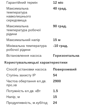
Гарантійний термін
12 міс
Максимальна
40 град.
температура
навколишнього
середовища
Максимальна
90 град.
температура робочої
рідини
Максимальний напір
15 м
Мінімальна температура
-10 град.
робочої рідини
Встановлення насоса
Горизонтальна
Користувальницькі характеристики
Спосіб установки насоса
Поверхневий
Ступінь захисту IP
54
Частоа обертання ел.дв.
2900
про,хв
Потужність ел.дв. кВт
1.5
Напір, м
15
Продуктивність, м.куб/год
24