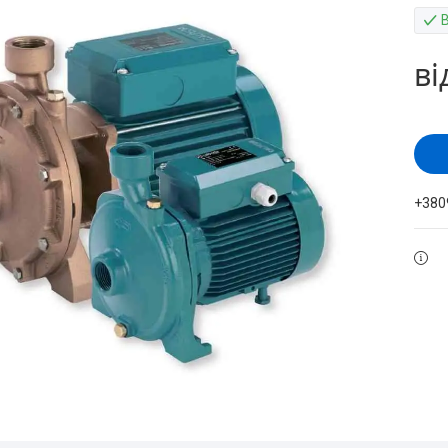
ві
+380