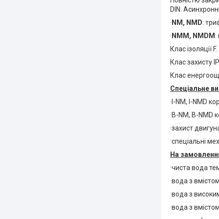
Повністю закри
DIN. Асинхронни
·
NM, NMD
: три
·
NMM, NMDM
:
Клас ізоляції F.
Клас захисту IP
Клас енергооща
Спеціальне ви
·I-NM, I-NMD ко
·B-NM, B-NMD к
·захист двигуна
·спеціальні ме
На замовлення
·чиста вода те
·вода з вмістом
·вода з високи
·вода з вмістом