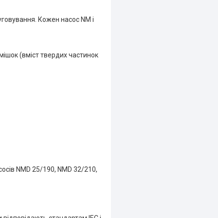
уговування. Кожен насос NM і
мішок (вміст твердих частинок
сосів NMD 25/190, NMD 32/210,