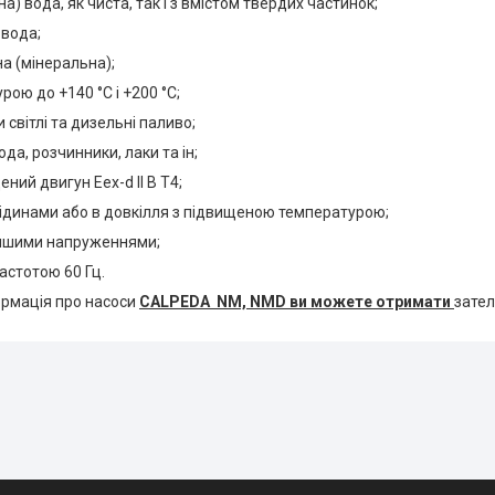
а) вода, як чиста, так і з вмістом твердих частинок;
 вода;
а (мінеральна);
рою до +140 °C і +200 °C;
 світлі та дизельні паливо;
сода, розчинники, лаки та ін;
ний двигун Eex-d II В Т4;
рідинами або в довкілля з підвищеною температурою;
 іншими напруженнями;
частотою 60 Гц.
рмація про насоси
CALPEDA NM, NMD ви можете отримати
зате