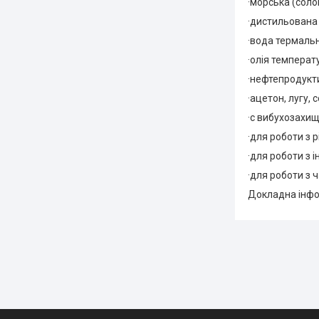
·морська (солон
·дистильована
·вода термальн
·олія температу
·нефтепродукти
·ацетон, лугу, 
·с вибухозахище
·для роботи з 
·для роботи з
·для роботи з 
Докладна інфо