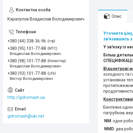
Опис
Каралупов Владислав Володимирович
Уточнити ціну
зв'язавшись з
+380 (44) 338-36-96
гор
У зв'язку із 
+380 (95) 101-77-88
МТС
Владислав Володимирович
Більш детальн
СПЕЦИФІКАЦІЯ,
+380 (98) 101-77-88
Киевстар
Владислав Володимирович
Відцентрові м
+380 (93) 101-77-88
Life
холодного та 
Віктор Володимирович
установках теп
протипожежних
продуктивність
http://gidromash.ua
Конструктивні
Бентежні одно
патрубком, ве
gidromash@ukr.net
·
NM
: одне роб
·
NMD
: два роб