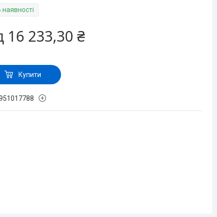
В наявності
д
16 233,30 ₴
Купити
951017788