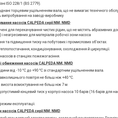
ізні ISO 228/1 (BS 2779).
аднані торцевим ущільненням вала, що не вимагає технічного обсл
 випробування на заводі-виробнику
вання насосів CALPEDA серії NM, NMD
чені для перекачування чистих рідин, що не містять абразивних до
 і неагресивних для матеріалів робочої зони насоса
ня та підвищення тиску на побутових і промислових об'єктах.
 теплопостачання, кондиціонування, охолодження й циркуляції.
насосів в станціях пожежогасіння.
ні обмеження насосів CALPEDA NM, NMD
дини від -10 °C до +90 °C зі стандартним ущільненням вала.
вколишнього повітря не більш ніж +40 °C.
висота всмоктування не більш ніж 7 м.
пустимий кінцевий тиск у корпусі насоса 10 барів (16 барів для на
режим експлуатації.
 насосів CALPEDA серії NM, NMD