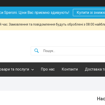
си Speroni. Ціни Вас приємно здивують!
Купити зі зниж
й час. Замовлення та повідомлення будуть оброблені з 08:00 найбли
овари та послуги
Про нас
Контакти
Доставка т
Нас