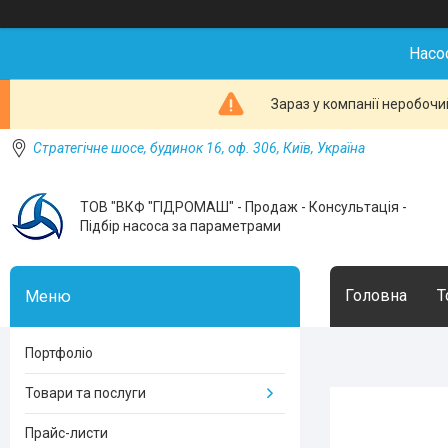
Насо
Зараз у компанії неробочи
Стратегічне шосе, будинок 16, оф. 306, Київ, Україна
ТОВ "ВКФ "ГІДРОМАШ" - Продаж - Консультація -
Підбір насоса за параметрами
Головна
Т
Портфоліо
Товари та послуги
Прайс-листи