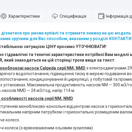
Характеристики
Специфікація
Інформація 
, дізнатися про умови купівлі та отримати знижку на цю модел
 нами зручним для Вас способом, вказаним у розділі КОНТАКТИ
нестабільною ситуацією ЦІНУ просимо УТОЧНЮВАТИ!
о гідравлічні та технічні характеристики потрібної Вам моделі 
 який знаходиться на цій сторінці трохи вище за текст.
оноблокові насоси Calpeda серії NM, NMD
з електродвигунами 29
гарячого водопостачання, підвищення тиску в мережі подавання во
лопостачання, кондиціонування й циркуляції, у побутовій та промис
 установках. Максимальна продуктивність насосів NM — 300 м3/год
 насосів NMD — 24 м3/год, напір 114 м.
 особливості насосів серії
NM
,
NMD
ступеневі моноблоково-консольні відцентрові насоси з горизонта
ртикальним напірним патрубком і горизонтально розміщеним валом
оче колесо.
очі колеса (з врівноваженим осьовим зусиллям).