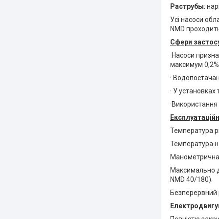
Раструбы
: нар
Усі насоси обл
NMD проходить
Сфери застосу
·Насоси призна
максимум 0,2%)
· Водопостачан
· У установках
·Використання 
Експлуатацій
Температура рі
Температура на
Манометрична 
Максимально до
NMD 40/180).
Безперервний 
Електродвигун