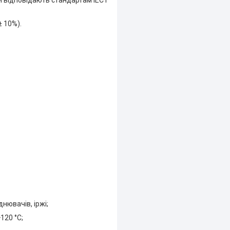
 відповідають стандартам IEC і
± 10%).
нювачів, іржі;
120 °C;