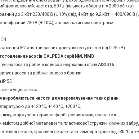
тий стандартний електродвигун, охолодний вентилятором. Розміри
й двополюсний, частота, 50 Гц (кількість обертів n = 2900 об./хв).
фазний до 3 кВт 230/400 В (± 10%); від 4 кВт до 9,2 кВт — 400/690 В (
 монофазний 230 В (± 10%), з термозахисним пристроєм.
 54.
дження IE2 для трифазних двигунів потужністю від 0,75 кВт.
готовлення насосів CALPEDA серії NM, NMD
рпус насоса та робоче колесо з неіржавкої сталі AISI 316.
орпус насоса та робоче колесо з бронзи.
 IP 55.
ханічні ущільнення.
 виробляються насоси для перекачування таких рідин
:
мпературою до +120 °C, +140 °C, +200 °C;
 піску, мармурової крихти, фарб і розчинників, вапна та ін.;
м вмістом дрібної металевої та пластикової стружки, хімічних забруд
 етиленгліколю, пропіленгліколю та ін. температурою від -30 °C до +