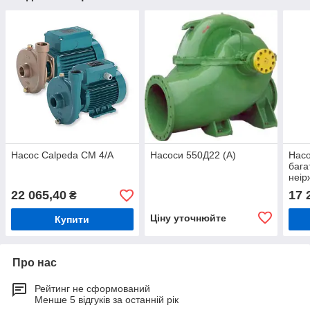
Насос Calpeda CM 4/A
Насоси 550Д22 (А)
Насо
бага
неір
202
22 065,40
17 
₴
Ціну уточнюйте
Купити
Про нас
Рейтинг не сформований
Менше 5 відгуків за останній рік