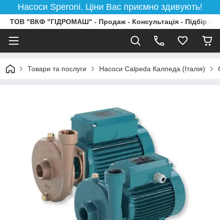
Насоси Speroni. Ціни Вас приємно здивують!
ТОВ "ВКФ "ГІДРОМАШ" - Продаж - Консультація - Підбір на
Товари та послуги
Насоси Calpeda Калпеда (Італія)