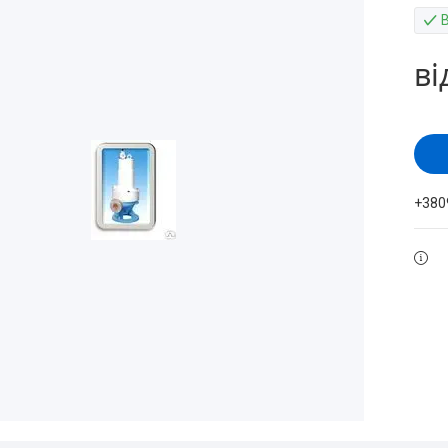
ві
+380