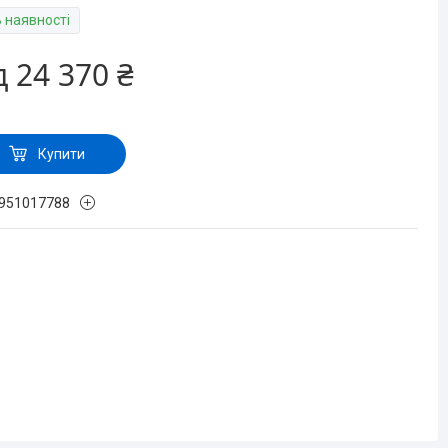
В наявності
д
24 370 ₴
Купити
951017788