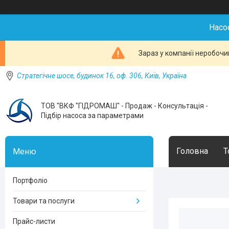
Насо
Зараз у компанії неробочи
Стратегічне шосе, будинок 16, оф. 306, Київ, Україна
ТОВ "ВКФ "ГІДРОМАШ" - Продаж - Консультація -
Підбір насоса за параметрами
Головна
Т
Портфоліо
Товари та послуги
Прайс-листи