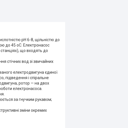
слотністю pH 6-8, щільністю до
ою до 45 oС. Електронасос
станціях), що входять до
ня стічних вод зі звичайних
ваного електродвигуна єдиної
со, підведення і спіральне
одвигуна, ротор — на двох
роботи електронасоса.
ня.
юється за гнучким рукавом;
структивні зміни окремих