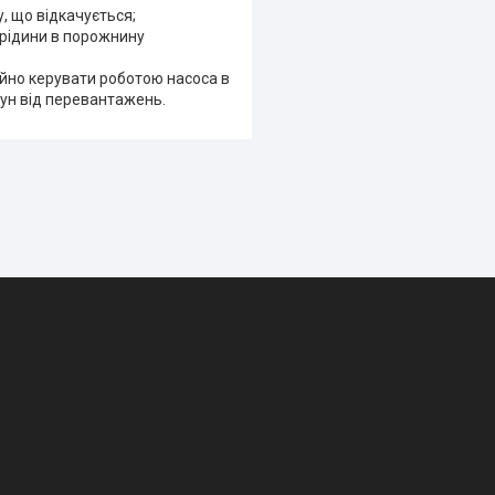
, що відкачується;
рідини в порожнину
ійно керувати роботою насоса в
ун від перевантажень.