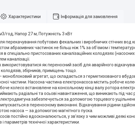
Характеристики
Інформація для замовлення
3/год, Напор 27 м, Потужність 3 кВт
я перекачування побутових фекальних і виробничих стічних вод ки
істом абразивних частинок не більш ніж 1% за об'ємом і температур
 в спеціально пристосованих каналізаційних колодязях (насосних 
ем каналізації.
 використовуватися як переносний засіб для аварійного відкачуван
 колодязів, збірників, приміщень тощо.
— моноблоковий агрегат, що складається з герметизованого вбудо
асосної частини. Насосна частина електронасоса містить робоче коле
боче колесо встановлене на консольному кінці валу ротора електр
иймають радіальні та осьові навантаження, що виникають під час 
електродвигуна забезпечується за допомогою торцевого ущільнен
ипускається в переносному виконанні. Відкачування рідини здійсн
отою насоса — за допомогою магнітного пуска.
сосів постійно вдосконалюються, у зв'язку з чим можливі деякі кон
в і параметрів технічної характеристики.