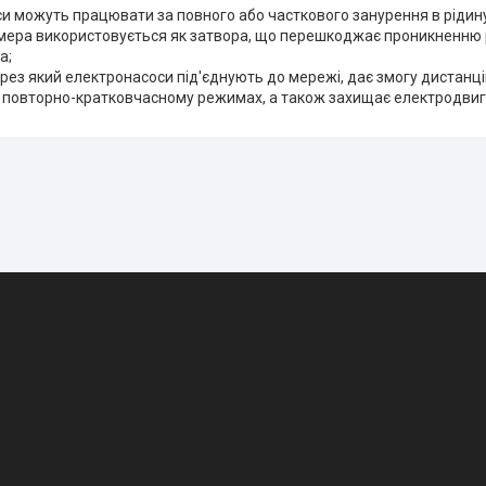
и можуть працювати за повного або часткового занурення в рідину
амера використовується як затвора, що перешкоджає проникненню 
а;
ерез який електронасоси під'єднують до мережі, дає змогу дистанц
 повторно-кратковчасному режимах, а також захищає електродвиг