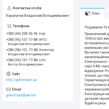
Опис
Каралупов Владислав Володимирович
Подавання 16 м
+380 (44) 338-36-96
гор
Призначений дл
1050 кг/м3, вм
+380 (95) 101-77-88
МТС
встановлюється
Владислав Володимирович
маленьких сист
+380 (98) 101-77-88
Киевстар
Він може також
Владислав Володимирович
каналізаційних
+380 (93) 101-77-88
Life
Електронасос 
Віктор Володимирович
серії 4 АВ і н
відведення. Ро
опорах, що спр
http://gidromash.ua
Герметизація 
Електронасос в
керування роб
Конструкція на
gidromash@ukr.net
деталей і вузлі
Відмітні риси